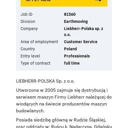
Job ID
81360
Division
Earthmoving
Company
Liebherr-Polska sp. z
o.o.
Area of employment
Customer Service
Country
Poland
Entry level
Professionals
Type of contract
full time
LIEBHERR-POLSKA Sp. z o.o.
Utworzona w 2005 zajmuje się dystrybucją i
serwisem maszyn Firmy Liebherr należącej do
wiodących na świecie producentów maszyn
budowlanych.
Posiada siedzibę główną w Rudzie Śląskiej,
oraz oddziały w: Ruścu k. Nadarzyna, Gdańsku