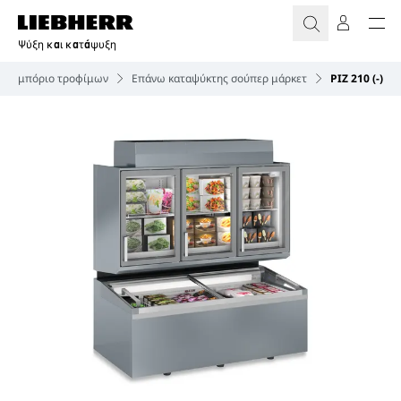
Ψύξη και κατάψυξη
ικό εμπόριο τροφίμων
Επάνω καταψύκτης σούπερ μάρκετ
PIZ 210 (-)