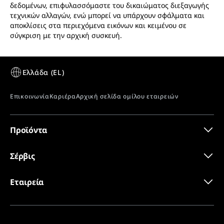
Σχεδιάγραμμα διαστάσεων
δεδομένων, επιφυλασσόμαστε του δικαιώματος διεξαγωγής
Ομάδα προϊόντος
Επάνω μέρος καταψύκτη
τεχνικών αλλαγών, ενώ μπορεί να υπάρχουν σφάλματα και
σούπερ μάρκετ
αποκλίσεις στα περιεχόμενα εικόνων και κειμένου σε
σύγκριση με την αρχική συσκευή.
GTIN
9005382269152
Αυτόματο κλείσιμο πόρτας - πολλαπλές
Αριθμός διακίνησης
Πιστοποιητικό CE
091051051
χρήσεις
Πρωτοποριακή πόρτα με πολλά πλεονεκτήματα:
Χάρη στον μηχανισμό αυτόματου κλεισίματος, η
πόρτα συμβάλλει στην εξοικονόμηση ενέργειας,
Προϊόντα
αποτρέπει την συμπύκνωση και παρέχει την
καλύτερη δυνατή παρουσίαση των προϊόντων σας
Οδηγίες χρήσης
Σέρβις
ανά πάσα στιγμή. Ο ανεφοδιασμός γίνεται γρήγορα
και εύκολα, χάρη στο στοπ πόρτας 90°.
Εταιρεία