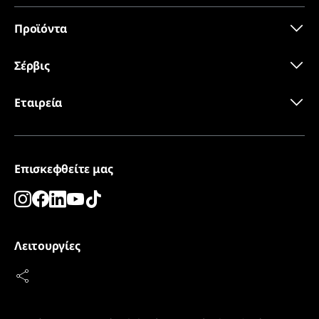
ανάγκες σας. Για παράδειγμα, μπορείτε να
ανασηκώσετε την επαγγελματική σας συσκευή για να
Προϊόντα
την καθαρίσετε πιο εύκολα.
δεδομένα 3D
Σέρβις
Εταιρεία
Πιστοποιητικό CE
Επισκεφθείτε μας
Λειτουργίες
Ιστορικό συναγερμών
Για να μπορέσουμε να αξιολογήσουμε την ποιότητα