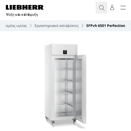
Ψύξη και κατάψυξη
αι τομέας υγείας
Εργαστηριακοί καταψύκτες
SFPvh 6501 Perfection