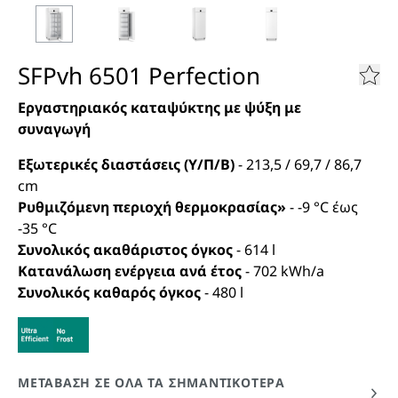
SFPvh 6501 Perfection
Εργαστηριακός καταψύκτης με ψύξη με
συναγωγή
Εξωτερικές διαστάσεις (Υ/Π/Β)
-
213,5 / 69,7 / 86,7
cm
Ρυθμιζόμενη περιοχή θερμοκρασίας»
-
-9 °C έως
-35 °C
Συνολικός ακαθάριστος όγκος
-
614
l
Κατανάλωση ενέργεια ανά έτος
-
702
kWh/a
Συνολικός καθαρός όγκος
-
480
l