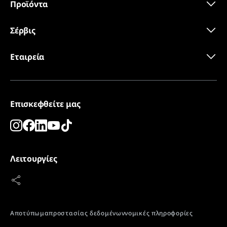
Προϊόντα
η πόρτα μπορεί να ανοίξει πολλές φορές, η μία μετά
την άλλη, άνετα και εύκολα.
Πιστοποιητικό CE
Σέρβις
Εταιρεία
Επισκεφθείτε μας
Λειτουργίες
Εργονομική λαβή (με ενσωματωμένο
μηχανισμό ανοίγματος)