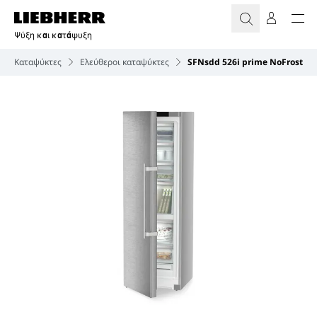
Ψύξη και κατάψυξη
Καταψύκτες
Ελεύθεροι καταψύκτες
SFNsdd 526i prime NoFrost