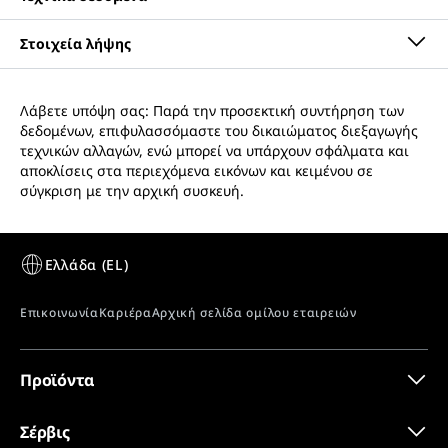
Λάβετε υπόψη σας: Παρά την προσεκτική συντήρηση των
δεδομένα 3D
δεδομένων, επιφυλασσόμαστε του δικαιώματος διεξαγωγής
Ομάδα προϊόντος
Ψυγείο-μπαούλο
τεχνικών αλλαγών, ενώ μπορεί να υπάρχουν σφάλματα και
αποκλίσεις στα περιεχόμενα εικόνων και κειμένου σε
σύγκριση με την αρχική συσκευή.
GTIN
9550000028579
Αριθμός διακίνησης
993364851
Πιστοποιητικό CE
Ταξινόμηση
—
Προϊόντα
Οδηγίες χρήσης
Σέρβις