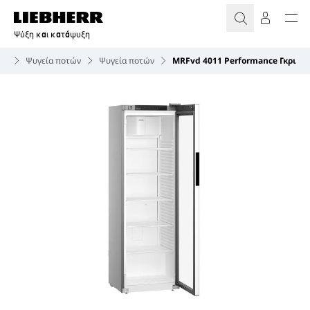
Ψύξη και κατάψυξη
ες
Ψυγεία ποτών
Ψυγεία ποτών
MRFvd 4011 Performance Γκρι