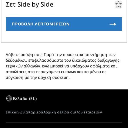
δεδομένα 3D
Σετ Side by Side
Πιστοποιητικό CE
Λάβετε υπόψη σας: Παρά την προσεκτική συντήρηση των
δεδομένων, επιφυλασσόμαστε του δικαιώματος διεξαγωγής
τεχνικών αλλαγών, ενώ μπορεί να υπάρχουν σφάλματα και
αποκλίσεις στα περιεχόμενα εικόνων και κειμένου σε
σύγκριση με την αρχική συσκευή.
Κρύσταλλο ασφαλείας
Οι πόρτες από ενισχυμένο μονό κρύσταλλο
ασφαλείας είναι πολύ ανθεκτικές σε χτυπήματα. Το
στενό προφίλ αλουμινίου στο πλαίσιο της πόρτας,
αυξάνει την επιφάνεια παρουσίασης.