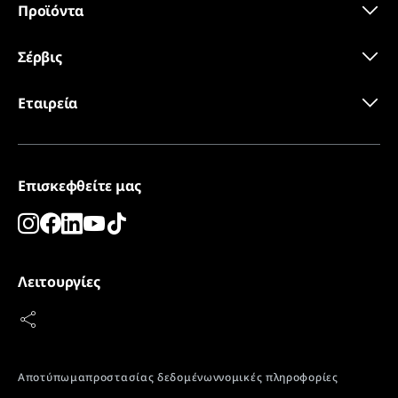
Προϊόντα
Σέρβις
Εταιρεία
Επισκεφθείτε μας
Αυτόματο κλείσιμο πόρτας
Λειτουργίες
Μια πόρτα που διευκολύνει τις εργασίες σας και
κλείνει μόνη της σε γωνία ανοίγματος έως 90°, ώστε
να μην παραμένει κατά λάθος ανοιχτό το ψυγείο ή ο
καταψύκτης. Έτσι διατηρείται η εσωτερική
θερμοκρασία σταθερή και διασφαλίζεται η ποιότητα
των αποθηκευμένων προϊόντων. Μετά τις 90° η