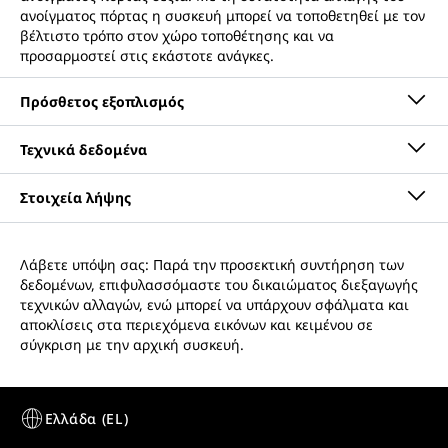
ανοίγματος πόρτας η συσκευή μπορεί να τοποθετηθεί με τον
βέλτιστο τρόπο στον χώρο τοποθέτησης και να
προσαρμοστεί στις εκάστοτε ανάγκες.
Λάβετε υπόψη σας: Παρά την προσεκτική συντήρηση των
Οδηγίες χρήσης
δεδομένων, επιφυλασσόμαστε του δικαιώματος διεξαγωγής
Ομάδα προϊόντος
Ψυγείο για την προώθηση
τεχνικών αλλαγών, ενώ μπορεί να υπάρχουν σφάλματα και
πωλήσεων με ψύξη
αποκλίσεις στα περιεχόμενα εικόνων και κειμένου σε
ανακυκλούμενου αέρα
σύγκριση με την αρχική συσκευή.
GTIN
9005382264652
Πειστική παρουσίαση προϊόντων
Σχεδιάγραμμα διαστάσεων
Αριθμός διακίνησης
994865951
Ο εσωτερικός φωτισμός με LED που εξοικονομεί