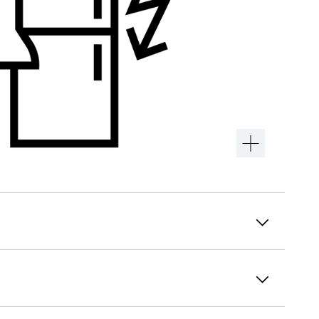
Συμμόρφωση με το DIN EN 60335
για την ασφάλεια των συσκευών
Όλες οι επαγγελματικές συσκευές Liebherr