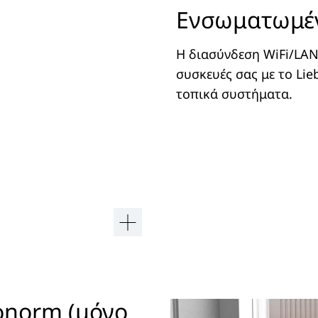
Ενσωματωμέν
Η διασύνδεση WiFi/LAN 
συσκευές σας με το Li
τοπικά συστήματα.
onorm (μόνο