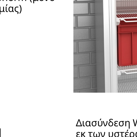
μίας)
Διασύνδεση 
εκ των υστέ