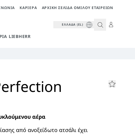
ΙΝΩΝΊΑ
ΚΑΡΙΈΡΑ
ΑΡΧΙΚΉ ΣΕΛΊΔΑ ΟΜΊΛΟΥ ΕΤΑΙΡΕΙΏΝ
ΕΛΛΆΔΑ (EL)
ΡΊΑ LIEBHERR
erfection
υκλούμενου αέρα
ίασης από ανοξείδωτο ατσάλι έχει