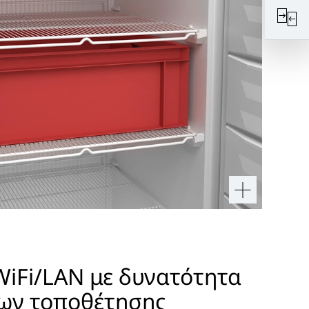
WiFi/LAN με δυνατότητα
ρων τοποθέτησης