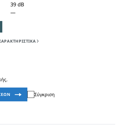
39
dB
—
κής.
Σύγκριση