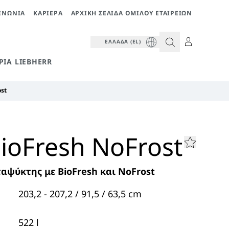
ΙΝΩΝΊΑ
ΚΑΡΙΈΡΑ
ΑΡΧΙΚΉ ΣΕΛΊΔΑ ΟΜΊΛΟΥ ΕΤΑΙΡΕΙΏΝ
ΕΛΛΆΔΑ (EL)
ΡΊΑ LIEBHERR
st
ioFresh NoFrost
αψύκτης με BioFresh και NoFrost
203,2 - 207,2 / 91,5 / 63,5
cm
522
l