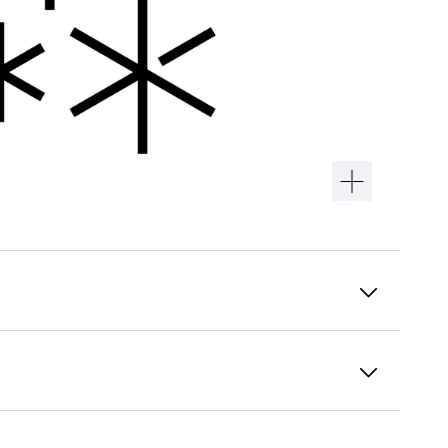
Αυτόματο σύστημα SuperCool
Το αυτόματο σύστημα SuperCool μειώνει τη
θερμοκρασία του ψυγείου για έως και 12
ώρες στους +2°C – ιδανικό για τη γρήγορη