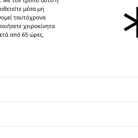
οθετείτε μέσα μη
νομεί ταυτόχρονα
ποιήσετε χειροκίνητα
ετά από 65 ώρες.
θόνη αφής
ρονικό σύστημα αφής με
ζει τη σταθερή τήρηση
ρμοκρασιών στις