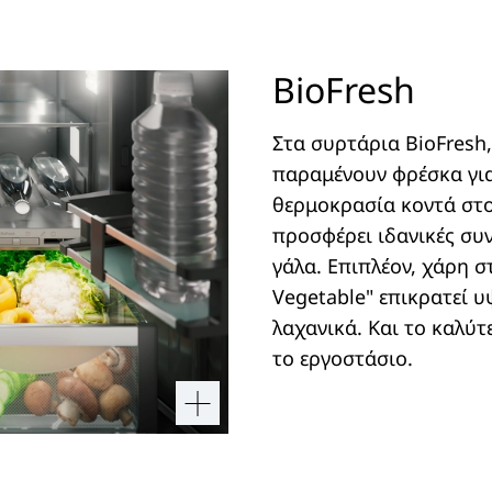
BioFresh
Στα συρτάρια BioFresh
παραμένουν φρέσκα για
θερμοκρασία κοντά στου
προσφέρει ιδανικές συ
γάλα. Επιπλέον, χάρη σ
Vegetable" επικρατεί υ
λαχανικά. Και το καλύτ
το εργοστάσιο.