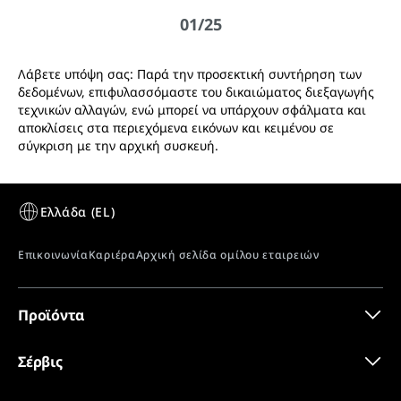
Λάβετε υπόψη σας: Παρά την προσεκτική συντήρηση των
δεδομένα 3D
δεδομένων, επιφυλασσόμαστε του δικαιώματος διεξαγωγής
τεχνικών αλλαγών, ενώ μπορεί να υπάρχουν σφάλματα και
αποκλίσεις στα περιεχόμενα εικόνων και κειμένου σε
σύγκριση με την αρχική συσκευή.
SuperCool
Πιστοποιητικό CE
Εύκολη γρήγορη ψύξη των τροφίμων που μόλις
αγοράσατε, ώστε να διατηρείται η φρεσκάδα και να
σφραγίζονται τα αρώματα, ενώ διατηρούνται οι
βασικές βιταμίνες και τα μεταλλικά στοιχεία.
Προϊόντα
Σέρβις