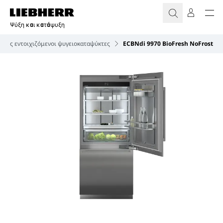
Ψύξη και κατάψυξη
ρως εντοιχιζόμενοι ψυγειοκαταψύκτες
ECBNdi 9970 BioFresh NoFrost