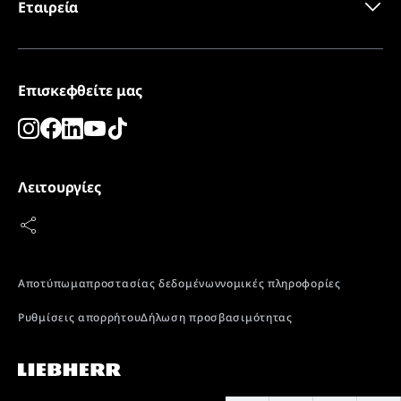
Εταιρεία
Επισκεφθείτε μας
Λειτουργίες
SuperFrost
Εύκολη γρήγορη κατάψυξη των τροφίμων που μόλις
αγοράσατε, ώστε να διατηρείται η φρεσκάδα και να
σφραγίζονται τα αρώματα, ενώ διατηρούνται οι
βασικές βιταμίνες και τα μεταλλικά στοιχεία.