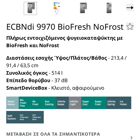
ECBNdi 9970 BioFresh NoFrost
Πλήρως εντοιχιζόμενος ψυγειοκαταψύκτης με
BioFresh και NoFrost
Διαστάσεις εσοχής Ύψος/Πλάτος/Βάθος
-
213,4 /
91,4 / 63,5
cm
Συνολικός όγκος
-
514
l
Επίπεδο θορύβου
-
37
dB
SmartDeviceBox
-
Κλειστό, αφαιρούμενο