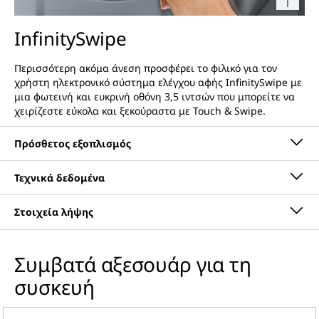
InfinitySwipe
Περισσότερη ακόμα άνεση προσφέρει το φιλικό για τον
χρήστη ηλεκτρονικό σύστημα ελέγχου αφής InfinitySwipe με
μια φωτεινή και ευκρινή οθόνη 3,5 ιντσών που μπορείτε να
χειρίζεστε εύκολα και ξεκούραστα με Touch & Swipe.
Συμβατά αξεσουάρ για τη
Οδηγίες χρήσης
συσκευή
Ομάδα προϊόντος
Πλήρως εντοιχιζόμενος
ψυγειοκαταψύκτης με
BioFresh και NoFrost