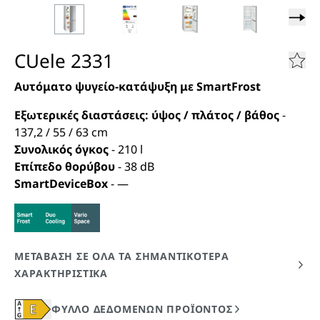
CUele 2331
Αυτόματο ψυγείο-κατάψυξη με SmartFrost
Εξωτερικές διαστάσεις: ύψος / πλάτος / βάθος
-
137,2 / 55 / 63
cm
Συνολικός όγκος
-
210
l
Επίπεδο θορύβου
-
38
dB
SmartDeviceBox
-
—