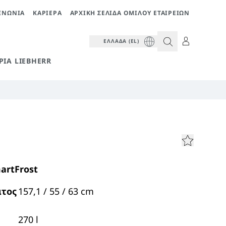
ΙΝΩΝΊΑ
ΚΑΡΙΈΡΑ
ΑΡΧΙΚΉ ΣΕΛΊΔΑ ΟΜΊΛΟΥ ΕΤΑΙΡΕΙΏΝ
ΕΛΛΆΔΑ (EL)
ΡΊΑ LIEBHERR
artFrost
άτος
157,1 / 55 / 63
cm
270
l