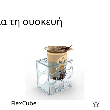
Σχεδιάγραμμα διαστάσεων
ια τη συσκευή
Αυτόματο ψυγείο-κατάψυξη 
4016803145516
997205451
—
FlexCube