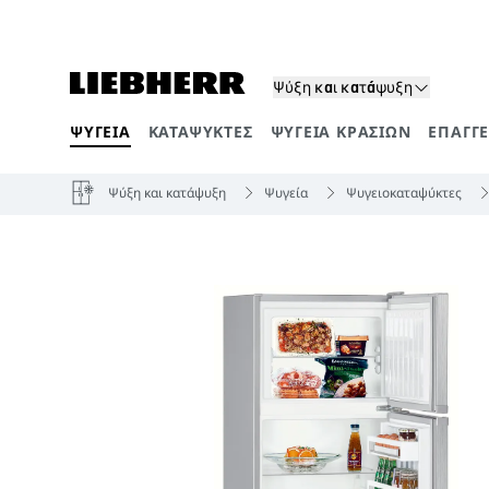
Ψύξη και κατάψυξη
ΨΥΓΕΊΑ
ΚΑΤΑΨΎΚΤΕΣ
ΨΥΓΕΊΑ ΚΡΑΣΙΏΝ
ΕΠΑΓΓ
Κατηγορίες προϊόντων
Ψύξη και κατάψυξη
Ψυγεία
Ψυγειοκαταψύκτες