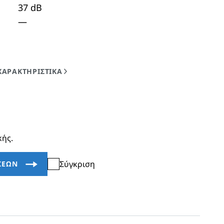
37
dB
—
κής.
Σύγκριση