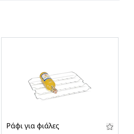
δεδομένα 3D
με SmartFrost
Ράφι για φιάλες