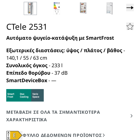
CTele 2531
Αυτόματο ψυγείο-κατάψυξη με SmartFrost
Εξωτερικές διαστάσεις: ύψος / πλάτος / βάθος
-
140,1 / 55 / 63
cm
Συνολικός όγκος
-
233
l
Επίπεδο θορύβου
-
37
dB
SmartDeviceBox
-
—