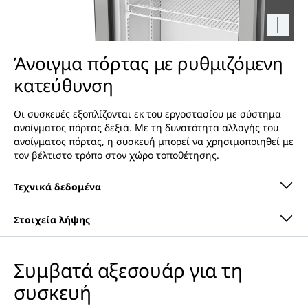
Άνοιγμα πόρτας με ρυθμιζόμενη
κατεύθυνση
Οι συσκευές εξοπλίζονται εκ του εργοστασίου με σύστημα
ανοίγματος πόρτας δεξιά. Με τη δυνατότητα αλλαγής του
ανοίγματος πόρτας, η συσκευή μπορεί να χρησιμοποιηθεί με
τον βέλτιστο τρόπο στον χώρο τοποθέτησης.
Συμβατά αξεσουάρ για τη
Οδηγίες χρήσης
συσκευή
Ομάδα προϊόντος
Αυτόματο ψυγείο-κατάψυξη
με SmartFrost