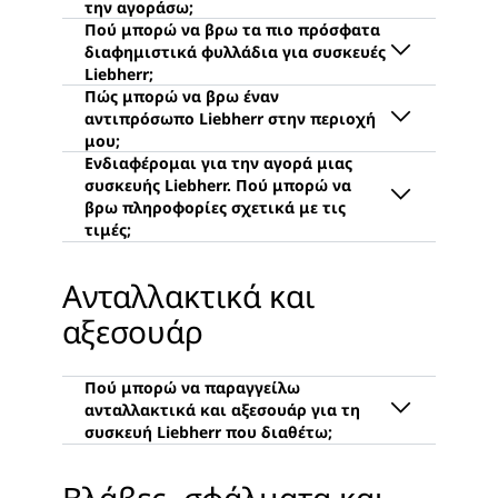
κλάσης πάνω σε ένα ψυγείο»
.
ψυγείου μέσω ενός συστήματος
εξουσιοδοτημένους και
ράγας ολίσθησης. Όταν η πόρτα
εξειδικευμένους αντιπροσώπους της
Μπορείτε να δείτε και να αγοράσετε
του επίπλου ανοίγει, η πόρτα του
Liebherr. Φυσικά, μπορείτε επίσης να
τις συσκευές μας μόνο από τους
ψυγείου ανοίγει μέσω ολίσθησης
λάβετε λεπτομερείς συμβουλές
εξουσιοδοτημένους και
πάνω στο σύστημα ράγας.
απευθείας από τους ειδικούς
εξειδικευμένους αντιπροσώπους της
Μπορείτε να πραγματοποιήσετε
Αναφορικά με αυτό, σας
συμβούλους που εργάζονται εκεί.
Liebherr. Σας προτείνουμε να
ηλεκτρονική λήψη των πιο
συνιστούμε να δείτε το
Μπορείτε να βρείτε τον πλησιέστερο
καλέσετε τον εξειδικευμένο
πρόσφατων διαφημιστικών
εκπαιδευτικό μας βίντεο στο
εξειδικευμένο αντιπρόσωπο της
αντιπρόσωπο εκ των προτέρων για να
φυλλαδίων συσκευών Liebherr από
Μπορέιτε να βρείτε τον πλησιέστερο
Youtube
.
Liebherr μέσω της
μάθετε εάν η συσκευή που σας
την ιστοσελίδα μας και από το πεδίο
εξειδικευμένο αντιπρόσωπο Liebherr
αναζήτησης
ταχυδρομικού κώδικα
ενδιαφέρει βρίσκεται στον εκθεσιακό
μενού
μέσω της
Εξυπηρέτηση – Λήψεις –
αναζήτησης
.
Μπορείτε να μετατρέψετε την
χώρο του. Μπορέιτε να βρείτε τον
Διαφημιστικά φυλλάδια
ταχυδρομικού κώδικα
στην
.
τοποθέτηση μέσω γλίστρας πόρτας σε
πλησιέστερο εξειδικευμένο
ιστοσελίδα της Liebherr-Hausgeräte.
Μπορείτε να λάβετε πληροφορίες
τοποθέτηση πόρτας πάνω σε πόρτα.
Ανταλλακτικά και
αντιπρόσωπο Liebherr μέσω της
σχετικά με τις τιμές των συσκευών
αναζήτησης ταχυδρομικού κώδικα
μας απευθείας από τον
.
αξεσουάρ
εξειδικευμένο αντιπρόσωπο της
Liebherr
Εάν θέλετε να αγοράσετε ένα
ανταλλακτικό ή αξεσουάρ, μπορείτε