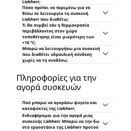
N από +16 °C έως +32 °C
του επίπλου δεν συνδέεται με το
Η εταιρεία Liebherr-Hausgeräte σας
σώμα του επίπλου αλλά είναι
ST από +16 °C έως +38 °C
συνιστά να μεταφέρετε τα ψυγεία και
συναρμολογημένη απευθείας
T από +16 °C έως +43 °C
τους καταψύκτες Liebherr μόνο σε
πάνω στην πόρτα του ψυγείου
Εάν η συσκευή σας έχει επισημανθεί
όρθια θέση. Αυτή η σύσταση υπάρχει
Μπορείτε να θέσετε σε λειτουργία τη
μέσω του βοηθήματος
με την κλιματική κλάση SN-T, η
επειδή τα εξαρτήματα στερέωσης του
συσκευή Liebherr που διαθέτετε μόλις
τοποθέτησης. Συνεπώς, το βάρος
συσκευή μπορεί να λειτουργήσει σε
συμπιεστή μπορεί να υποστούν
αυτή ρυθμιστεί. Δεν υπάρχει χρόνος
της πόρτας του επίπλου
θερμοκρασίες περιβάλλοντος μεταξύ
ζημιές από κραδασμούς κατά την
αναμονής.
συγκρατείται από την πόρτα του
+10 °C και +43 °C.
οριζόντια μεταφορά της συσκευής.
Εάν η θερμοκρασία περιβάλλοντος
ψυγείου. Το χρησιμοποιούμενο
είναι μικρότερη των +10 °C, τότε δεν
πλάτος εσοχής του επίπλου δεν
Μπορείτε να βρείτε περισσότερες
Ωστόσο, εάν η συσκευή σας
μπορεί να διασφαλιστεί πλέον η
μειώνεται από τους μεντεσέδες
πληροφορίες για τις κλιματικές
παραδοθεί σε οριζόντια θέση και
σωστή λειτουργία της συσκευής.
Οι συσκευές Liebherr με υδραυλική
του επίπλου. Αναφορικά με αυτό,
κλάσεις στο blog της Liebherr-
ανακαλύψετε ότι έχει υποστεί ζημιά
Πληροφορίες για την
Γενικά, οι συσκευές θα πρέπει να
σύνδεση μπορούν να τεθούν σε
σας συνιστούμε να δείτε το
Hausgeräte:
μετά την έναρξη χρήσης,
λειτουργούν πάντα εντός του εύρους
λειτουργία χωρίς να χρειάζεται να
εκπαιδευτικό μας βίντεο στο
«Τι σημαίνει η ένδειξη κλιματικής
επικοινωνήστε αμέσως με την
αγορά συσκευών
κλιματικής κλάσης.
συνδέσετε την υδραυλική σύνδεση.
Youtube
.
κλάσης πάνω σε ένα ψυγείο»
.
Υπηρεσία επισκευών
της εταιρείας
Μπορείτε επίσης απλά να
Στην περίπτωση της τοποθέτησης
μας.
Για περισσότερες πληροφορίες
απενεργοποιήσετε το IceMaker. Σε
μέσω γλίστρας πόρτας, η πόρτα
σχετικά με τις θερμοκρασίες
αυτήν την περίπτωση, δεν χρειάζεται
του επίπλου είναι απευθείας
περιβάλλοντος, διαβάστε το άρθρο
να αποσυνδέσετε τη συσκευή από την
συνδεδεμένη με το ψηλό ντουλάπι
για τις κλιματικές κλάσεις στο blog
υδραυλική σύνδεση.
μέσω του μεντεσέ του επίπλου. Η
της Liebherr-Hausgeräte:
Η Liebherr δεν διαθέτει κατάστημα
πόρτα του επίπλου είναι
outlet. Τα ψυγεία και οι καταψύκτες
«Τι σημαίνει η ένδειξη κλιματικής
συνδεδεμένη με την πόρτα του
Liebherr διατίθενται από τους