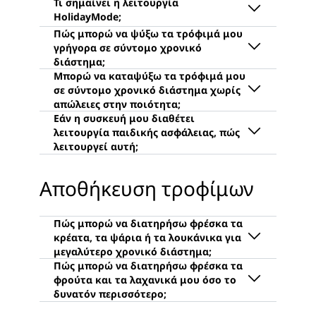
εξυπηρέτησης πελατών της
χάλυβα. Καθαρίστε τη συσκευή
λειτουργία SuperCool/SuperFrost
Ο εσωτερικός φωτισμός είναι
Liebherr
.
ανοξείδωτου χάλυβα με το
ενεργοποιήθηκε κατά λάθος (Ισχύει
ελαττωματικός. Αντικαταστήστε
καθαριστικό ανοξείδωτου χάλυβα της
μόνο για συσκευές που διαθέτουν τη
τον όπως περιγράφεται στις
Η λειτουργία HolidayMode ρυθμίζει
εταιρείας μας και, στη συνέχεια,
λειτουργία SuperCool και SuperFrost)
οδηγίες λειτουργίας
(εκτός από
τη θερμοκρασία ψύξης μιας συσκευής
γυαλίστε την με το γυαλιστικό
τον φωτισμό LED).
Οι οδηγίες λειτουργίας παρέχουν
με και χωρίς BioFresh στους περίπου
ανοξείδωτου χάλυβα. Μπορείτε να
πρόσθετες πληροφορίες σχετικά με τη
+15 °C. Αυτό εξοικονομεί ενέργεια,
Η λειτουργία SuperCool μειώνει τη
παραγγείλετε αυτά τα προϊόντα
ρύθμιση της θερμοκρασίας.
π.χ., όταν δεν βρίσκεστε σπίτι για
θερμοκρασία ψύξης στη χαμηλότερη
απευθείας από το
Τμήμα πωλήσεων
μεγάλα χρονικά διαστήματα, ενώ
θερμοκρασία ψύξης (+2 °C) για έως
ανταλλακτικών
της εταιρείας μας.
Εάν οι παραπάνω πληροφορίες δεν
αποτρέπει ταυτόχρονα τη δημιουργία
και 12 ώρες. Αυτή η λειτουργία είναι
Η λειτουργία SuperFrost στις
επιδιόρθωσαν το πρόβλημα,
Αυτά τα προϊόντα δεν πρέπει να
δυσάρεστων οσμών. Σε συσκευές με
ιδανική για τη γρήγορη ψύξη
συσκευές Liebherr μειώνει γρήγορα
επικοινωνήστε με το
Τμήμα
χρησιμοποιούνται σε προσόψεις
λειτουργία κατάψυξης, η θερμοκρασία
πρόσφατα αποθηκευμένων τροφίμων.
τη θερμοκρασία στη χαμηλότερη
εξυπηρέτησης πελατών της Liebherr
SmartSteel. Σας συνιστούμε να
της κατάψυξης παραμένει στη
θερμοκρασία κατάψυξης (–32 °C) και
Η παιδική ασφάλεια σε συσκευές
το συντομότερο δυνατόν.
εκτελείτε τον καθαρισμό με ένα
Αποθήκευση τροφίμων
ρυθμισμένη τιμή. Σας συνιστούμε να
δημιουργεί έτσι απόθεμα ψύχους για
Liebherr αποτρέπει την ακούσια
βρεγμένο πανί και να στεγνώνετε
μην αποθηκεύετε τρόφιμα στο ψυγείο
λειτουργία κατάψυξης που διατηρεί
απενεργοποίηση της συσκευής. Η
αμέσως τη συσκευή με ένα
με ενεργοποιημένη τη λειτουργία
τις βιταμίνες. Μόλις ολοκληρωθεί η
παιδική ασφάλεια ενεργοποιείται με
βαμβακερό πανί. Μπορείτε να βρείτε
HolidayMode.
διαδικασία κατάψυξης, η λειτουργία
πάτημα του συμβόλου κλειδιού. Όταν
περισσότερες πληροφορίες σχετικά
SuperFrost επιστρέφει στην κανονική
είναι ενεργή, αυτό το σύμβολο ανάβει
με τον καθαρισμό των ψυγείων στο
λειτουργία μετά από 65 ώρες το πολύ
στην ενσωματωμένη οθόνη της
blog της Liebherr-Hausgeräte:
και βοηθά συνεπώς στην
συσκευής.
Το χαμηλό επίπεδο υγρασίας και μια
«Αυτός είναι ο τέλειος τρόπος
εξοικονόμηση ηλεκτρικής ενέργειας.
θερμοκρασία λίγο πάνω από τη
καθαρισμού του ψυγείου σας»
.
θερμοκρασία κατάψυξης είναι ιδανικά