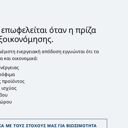
 επωφελείται όταν η πρίζα
εξοικονόμησης.
μέγιστη ενεργειακή απόδοση εγγυώνται ότι τα
α και οικονομικά:
νέργειας
ρόφιμα
ς προϊόντος
 ισχύος
ύβου
χώρου