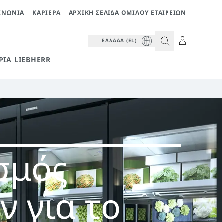
ΙΝΩΝΊΑ
ΚΑΡΙΈΡΑ
ΑΡΧΙΚΉ ΣΕΛΊΔΑ ΟΜΊΛΟΥ ΕΤΑΙΡΕΙΏΝ
ΕΛΛΆΔΑ (EL)
ΡΊΑ LIEBHERR
σμός
ν για το