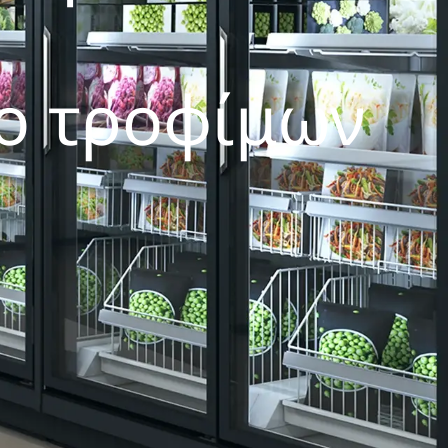
ό
ο τροφίμων