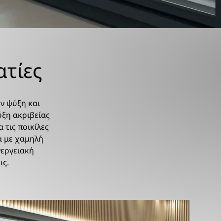
ατίες
ην ψύξη και
ύξη ακριβείας
 τις ποικίλες
α με χαμηλή
νεργειακή
ις.