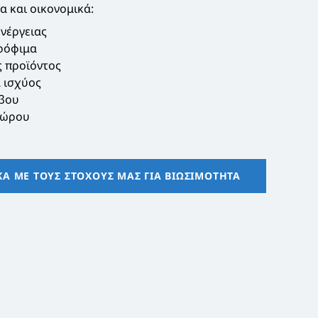
α και οικονομικά:
νέργειας
ρόφιμα
ς προϊόντος
 ισχύος
ύβου
χώρου