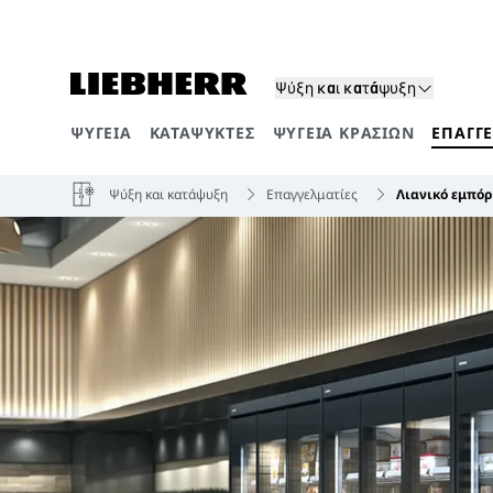
Ψύξη και κατάψυξη
ΨΥΓΕΊΑ
ΚΑΤΑΨΎΚΤΕΣ
ΨΥΓΕΊΑ ΚΡΑΣΙΏΝ
ΕΠΑΓΓ
Κατηγορίες προϊόντων
Ψύξη και κατάψυξη
Επαγγελματίες
Λιανικό εμπό