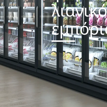
λιανικ
εμπόρι