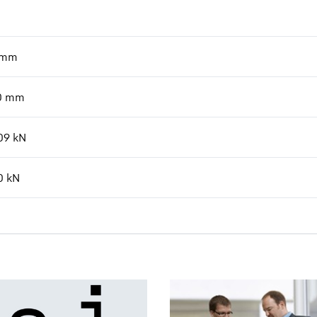
mm
0
mm
09
kN
0
kN