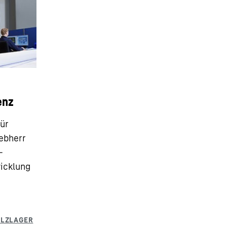
enz
für
ebherr
–
icklung