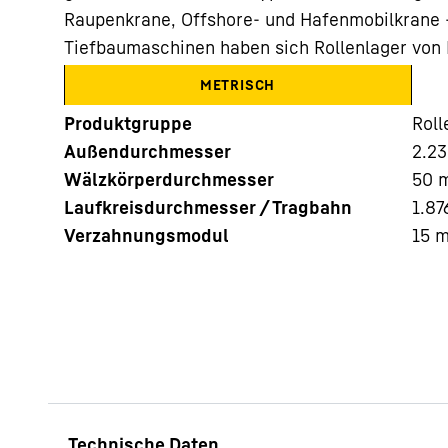
Raupenkrane, Offshore- und Hafenmobilkrane 
Tiefbaumaschinen haben sich Rollenlager von 
METRISCH
Produktgruppe
Rol
Außendurchmesser
2.23
Mehr über die Firmengruppe
Wälzkörperdurchmesser
50
Laufkreisdurchmesser / Tragbahn
1.87
Verzahnungsmodul
15