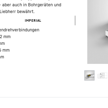
- aber auch in Bohrgeräten und
Liebherr bewährt.
IMPERIAL
lendrehverbindungen
2
mm
Karriere bei Liebherr
mm
6
mm
mm