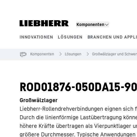
Zum Inhalt springen
Komponenten
INNOVATIONEN
LÖSUNGEN
BRANCHEN UND APPL
Produktsegmente
Komponenten
Lösungen
Großwälzlager und Schwen
ROD01876-050DA15-90
Großwälzlager
Liebherr-Rollendrehverbindungen eignen sich f
Durch die linienförmige Lastübertragung könn
höhere Kräfte übertragen als Vierpunktlager u
größere Durchmesser. Typische Anwendungen 