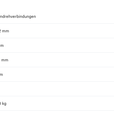
endrehverbindungen
2
mm
mm
6
mm
m
0
kg