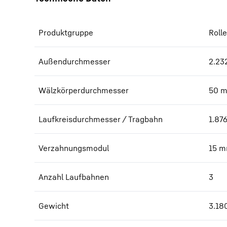
Produktgruppe
Roll
Außendurchmesser
2.23
Wälzkörperdurchmesser
50
Laufkreisdurchmesser / Tragbahn
1.87
Verzahnungsmodul
15
m
Anzahl Laufbahnen
3
Gewicht
3.18