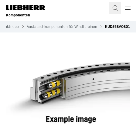
Zum Inhalt springen
Komponenten
hwenktriebe
Austauschkomponenten für Windturbinen
KUD658VO801