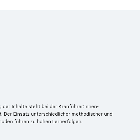
 der Inhalte steht bei der Kranführer:innen-
f ein umfangreiches Wissen und langjährige
 und Simulationen gehören zur hochwertigen
. Der Einsatz unterschiedlicher methodischer und
it Turmdrehkranen zurück. Die Schulungsräume
n zukünftigen Kranführer:innen vielfältige Optionen
hoden führen zu hohen Lernerfolgen.
e Lehr- und Lernsituation.
trainieren.