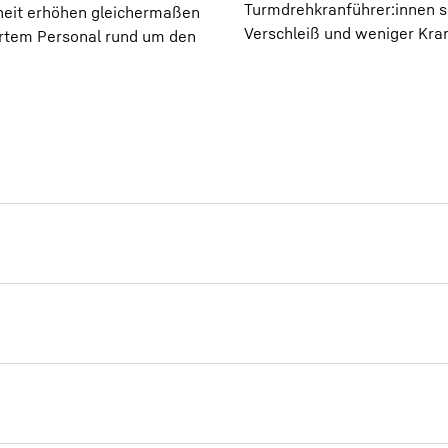
Turmdrehkranführer:innen s
rheit erhöhen gleichermaßen
Verschleiß und weniger Kran
ertem Personal rund um den
der deutschen Bauwirtschaft richtet sich an alle Baust
 sollen.
 die Teilnehmenden neben den rechtlichen Grundlagen a
 Bedienen von Turmdrehkranen erforderlich sind.
 Fahrzeugen, Maschinen oder technischen Anlagen.