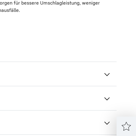
orgen für bessere Umschlagleistung, weniger
ausfälle.
ellenmitarbeiter:innen, die zukünftig als
lle Kenntnisse und Fertigkeiten, die für