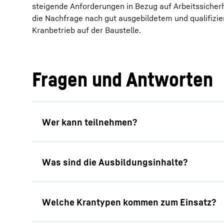
steigende Anforderungen in Bezug auf Arbeitssiche
die Nachfrage nach gut ausgebildetem und qualifizi
Kranbetrieb auf der Baustelle.
Fragen und Antworten
Die Ausbildung als Turmdrehkranführer:in in 
Turmdrehkranführer:innen eingesetzt werden
Voraussetzung
Während der 10-tägigen Ausbildung erlernen
Mindestalter 18 Jahre
das sichere Arbeiten und vorschriftsmäßige
Gesundheitliche Eignung zum Führen von
Theorie