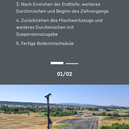
3. Nach Erreichen der Endtiefe, weiteres
3. Nach Erreichen der Endtiefe, weiteres
Durchmischen und Beginn des Ziehvorgangs
Durchmischen und Beginn des Ziehvorgangs
4. Zurückziehen des Mischwerkzeugs und
4. Zurückziehen des Mischwerkzeugs und
weiteres Durchmischen mit
weiteres Durchmischen mit
Suspensionszugabe
Suspensionszugabe
5. Fertige Bodenmischsäule
5. Fertiges Bodenmischelement