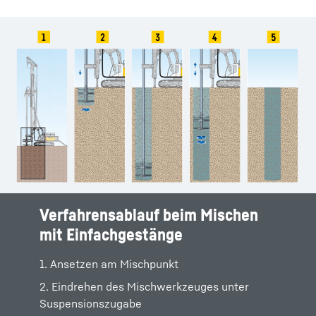
Verfahrensablauf beim Mischen
Verfahrensablauf beim Mischen
mit Einfachgestänge
mit Dreifachgestänge
1. Ansetzen am Mischpunkt
1. Ansetzen am Mischpunkt
2. Eindrehen des Mischwerkzeuges unter
2. Eindrehen des Mischwerkzeugs unter
Suspensionszugabe
Suspensionszugabe