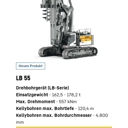
LB 55
LRH
Drehbohrgerät (LB-Serie)
Ramm
Einsatzgewicht
-
162,5 - 178,2 t
Max. 
Max. Drehmoment
-
557
kNm
Max.
Kellybohren max. Bohrtiefe
-
120,4
m
Mäkl
Kellybohren max. Bohrdurchmesser
-
4.800
mm