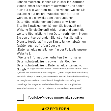
können möchten, können Sie zusätzlich „YouTube-
Videos immer akzeptieren“ auswählen und damit
auch für alle weiteren YouTube-Videos, welche Sie
zukünftig auf unserer Website noch aufrufen
werden, in die jeweils damit verbundenen
Datenübermittlungen an Google einwilligen.
Erteilte Einwilligungen können Sie jederzeit mit
Wirkung für die Zukunft widerrufen und damit die
weitere Übermittlung Ihrer Daten verhindern, indem
Sie den entsprechenden Dienst unter „Sonstige
Dienste (optional)“ in den
Einstellungen
abwählen
(später auch aufrufbar über die
„Datenschutzeinstellungen“ in der Fußzeile unserer
Website ).
. Weitere Informationen erhalten Sie in unserer
Datenschutzerklärung
sowie in der
Google-
Datenschutzerklärung.Datenschutzerklärung von
*Google Ireland Limited, Gordon House, Barrow Street, Dublin
Google
.
4, Irland; Mutterunternehmen: Google LLC, 1600 Amphitheatre Parkway,
Mountain View, CA 94043, USA
** Hinweis: Die mit der Datenübermittlung
an Google verbundene Datenübermittlung in die USA erfolgt auf
Grundlage des Angemessenheitsbeschlusses der Europäischen
Kommission vom 10. Juli 2023 (EU-U.S. Data Privacy Framework).