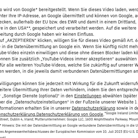
o wird von Google* bereitgestellt. Wenn Sie dieses Video laden, wer
nter Ihre IP-Adresse, an Google übermittelt und können von Google, 
cken, außerhalb der EU bzw. des EWR und damit in einem Drittland,
e in den USA**, gespeichert und verarbeitet werden. Auf die weitere
eitung durch Google haben wir keinen Einfluss.
uf „AKZEPTIEREN“ klicken, willigen Sie für dieses Video gemäß Art. 6
O in die Datenübermittlung an Google ein. Wenn Sie künftig nicht meh
be-Video einzeln einwilligen und diese ohne diesen Blocker laden k
nnen Sie zusätzlich „YouTube-Videos immer akzeptieren“ auswählen
für alle weiteren YouTube-Videos, welche Sie zukünftig auf unserer 
en werden, in die jeweils damit verbundenen Datenübermittlungen a
nwilligungen können Sie jederzeit mit Wirkung für die Zukunft widerru
eitere Übermittlung Ihrer Daten verhindern, indem Sie den entsprec
r „Sonstige Dienste (optional)“ in den
Einstellungen
abwählen (später
ber die „Datenschutzeinstellungen“ in der Fußzeile unserer Website ).
nformationen erhalten Sie in unserer
Datenschutzerklärung
sowie in d
*Google Ireland Limit
nschutzerklärung.Datenschutzerklärung von Google
.
treet, Dublin 4, Irland; Mutterunternehmen: Google LLC, 1600 Amphitheatre Parkway, Moun
* Hinweis: Die mit der Datenübermittlung an Google verbundene Datenübermittlung in die U
des Angemessenheitsbeschlusses der Europäischen Kommission vom 10. Juli 2023 (EU-U.S. 
ork).