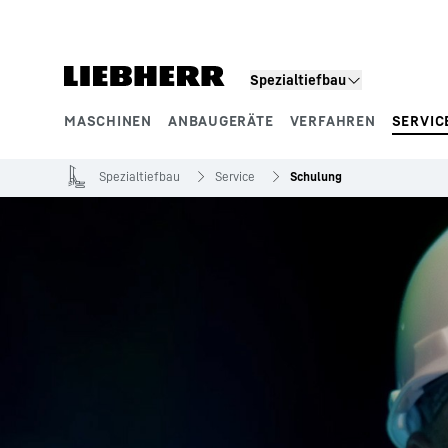
Zum Inhalt springen
Spezialtiefbau
MASCHINEN
ANBAUGERÄTE
VERFAHREN
SERVIC
Produktsegmente
Spezialtiefbau
Service
Schulung