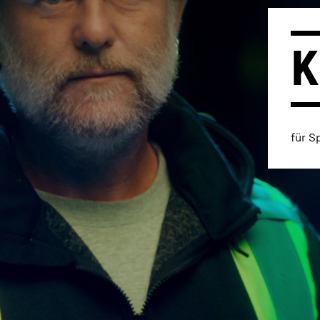
K
Karriere bei Liebherr
für S