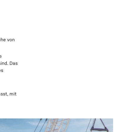
ihe von
e
sind. Das
es
sst, mit