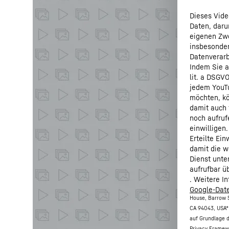
Dieses Vide
Daten, daru
eigenen Zwe
insbesonder
Datenverarb
Indem Sie a
lit. a DSGV
jedem YouTu
möchten, kö
damit auch 
noch aufruf
einwilligen.
Erteilte Ei
damit die w
Dienst unte
aufrufbar ü
. Weitere I
Google-Date
House, Barrow S
CA 94043, USA
*
auf Grundlage 
Privacy Framew