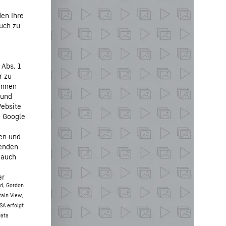
den Ihre
auch zu
 Abs. 1
r zu
önnen
 und
Website
n Google
fen und
henden
 auch
er
ed, Gordon
tain View,
SA erfolgt
Data