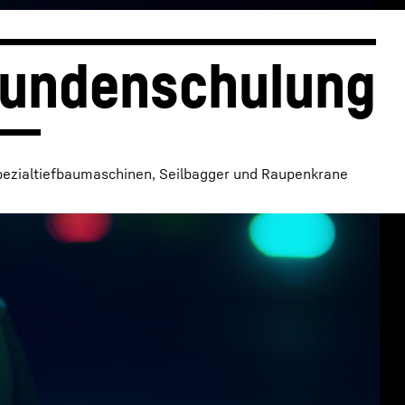
undenschulung
pezialtiefbaumaschinen, Seilbagger und Raupenkrane