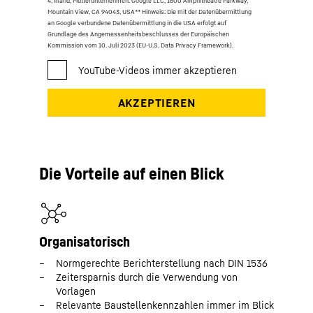
4, Irland; Mutterunternehmen: Google LLC, 1600 Amphitheatre Parkway,
Mountain View, CA 94043, USA
** Hinweis: Die mit der Datenübermittlung
an Google verbundene Datenübermittlung in die USA erfolgt auf
Grundlage des Angemessenheitsbeschlusses der Europäischen
Kommission vom 10. Juli 2023 (EU-U.S. Data Privacy Framework).
Die Vorteile auf einen Blick
Organisatorisch
Normgerechte Berichterstellung nach DIN 1536
Zeitersparnis durch die Verwendung von
Vorlagen
Relevante Baustellenkennzahlen immer im Blick