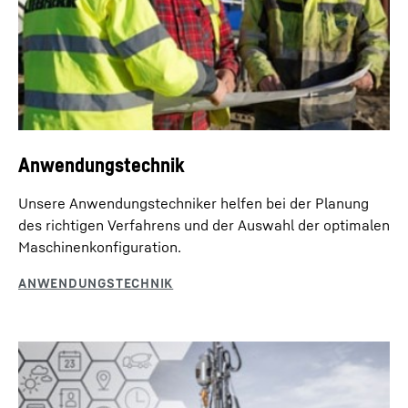
Anwendungstechnik
Kellyvisualisierung
Imlochhammerbohren
Unsere Anwendungstechniker helfen bei der Planung
Durch die Kellyvisualisierung können die
Beim Imlochhammerbohren wird an einem
des richtigen Verfahrens und der Auswahl der optimalen
teleskopierbaren Sektionen der Kellystange deutlich
Bohrgestänge am unteren Ende ein Hammer geführt,
Maschinenkonfiguration.
einfacher verriegelt werden.
der durch Druckluftzugabe aktiviert wird.