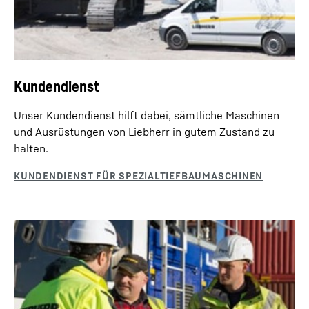
Funkfernsteuerung
Die Funkfernsteuerung erleichtert den Verladeprozess
Nassmischen
beim Transport und den Aufbau des Gerätes.
Beim Nassmischen wird eine selbsthärtende
Kundendienst
Suspension in den Boden eingebracht.
Unser Kundendienst hilft dabei, sämtliche Maschinen
und Ausrüstungen von Liebherr in gutem Zustand zu
halten.
SOB Endlosschnecken