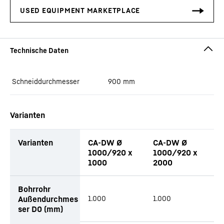
Schneiddurchmesser
900
mm
Varianten
Varianten
CA-DW Ø
CA-DW Ø
C
1000/920 x
1000/920 x
1
1000
2000
3
Tabellarische Liste von Anbauteilen mit Anfragefunktion (TBD)
Bohrrohr
Außendurchmes
1.000
1.000
1
ser D0 (mm)