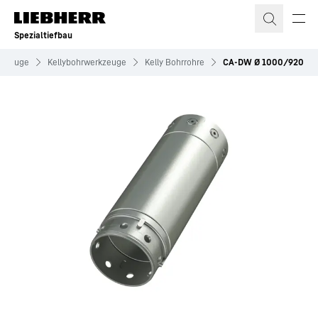
Zum Inhalt springen
Spezialtiefbau
rkzeuge
Kellybohrwerkzeuge
Kelly Bohrrohre
CA-DW Ø 1000/920