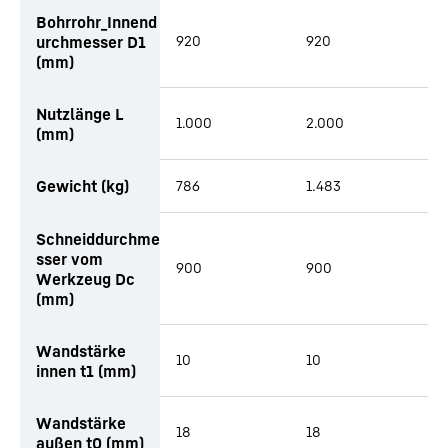
Bohrrohr_Innend
urchmesser D1
920
920
9
(mm)
Nutzlänge L
1.000
2.000
3
(mm)
Gewicht (kg)
786
1.483
2
Schneiddurchme
sser vom
900
900
9
Werkzeug Dc
(mm)
Wandstärke
10
10
1
innen t1 (mm)
Wandstärke
18
18
1
außen t0 (mm)