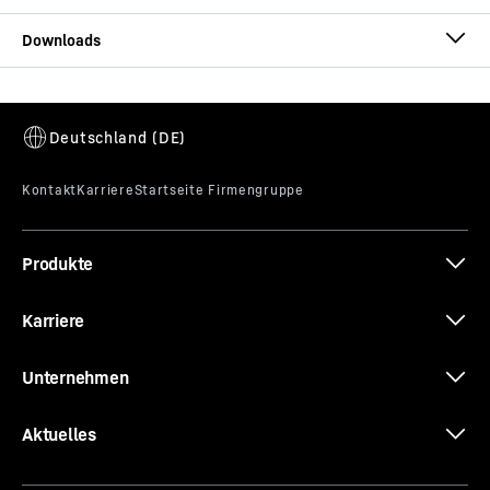
Vertikale Reichweite
46,2
m
Horizontale Reichweite
42,2
m
Datenblatt Autobetonpumpe 47 M5 XXT
Ausfalthöhe
9,60
m
Länge Endschlauch
4
m
Produkte
Abstützungen
XXT
Karriere
Varianten
Unternehmen
Aktuelles
Tabellarische Liste von Anbauteilen mit Anfragefunktion (TBD)