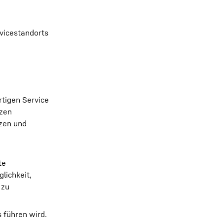
rvicestandorts
rtigen Service
nzen
rzen und
te
lichkeit,
 zu
 führen wird.