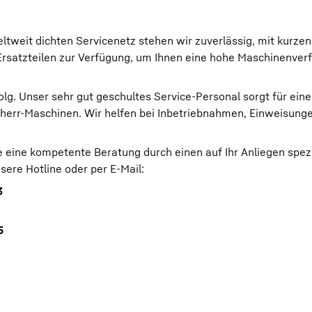
tweit dichten Servicenetz stehen wir zuverlässig, mit kurzen
-Ersatzteilen zur Verfügung, um Ihnen eine hohe Maschinenver
olg. Unser sehr gut geschultes Service-Personal sorgt für ein
ebherr-Maschinen. Wir helfen bei Inbetriebnahmen, Einweisung
e eine kompetente Beratung durch einen auf Ihr Anliegen spezi
sere Hotline oder per E-Mail:
3
5