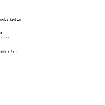
fügbarkeit zu
en
en von
alisierten