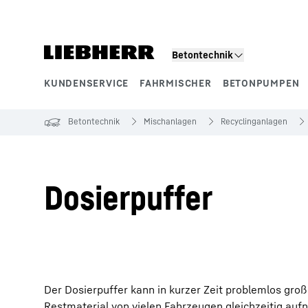
Zum Inhalt springen
Betontechnik
KUNDENSERVICE
FAHRMISCHER
BETONPUMPEN
Produktsegmente
Betontechnik
Mischanlagen
Recyclinganlagen
Dosierpuffer
Der Dosierpuffer kann in kurzer Zeit problemlos gr
Restmaterial von vielen Fahrzeugen gleichzeitig aufn