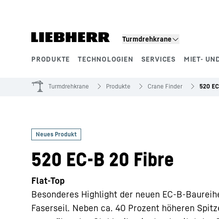
Zum Inhalt springen
Turmdrehkrane
PRODUKTE
TECHNOLOGIEN
SERVICES
MIET- UN
Produktsegmente
Turmdrehkrane
Produkte
Crane Finder
520 EC
520 EC-B 20 Fibre
Flat-Top
Besonderes Highlight der neuen EC-B-Baureih
Faserseil. Neben ca. 40 Prozent höheren Spitz