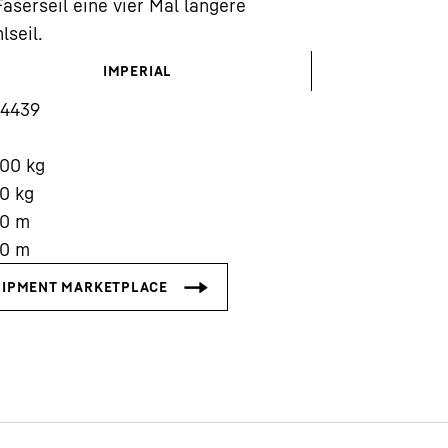
aserseil eine vier Mal längere
lseil.
IMPERIAL
14439
Karriere bei Liebherr
000
kg
00
kg
00
m
00
m