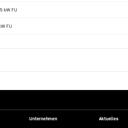
7,5 kW FU
 kW FU
Die neuen EC-B. Starke Typen
Unternehmen
Aktuelles