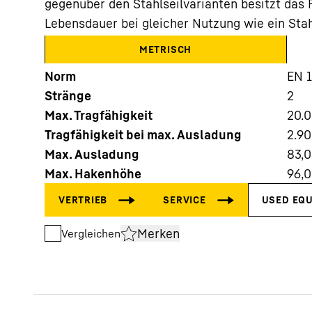
gegenüber den Stahlseilvarianten besitzt das F
Lebensdauer bei gleicher Nutzung wie ein Stah
METRISCH
Norm
EN 
Stränge
2
Mehr über die Firmengruppe
Max. Tragfähigkeit
20.
Tragfähigkeit bei max. Ausladung
2.9
Max. Ausladung
83,
Max. Hakenhöhe
96,
Merken
Vergleichen