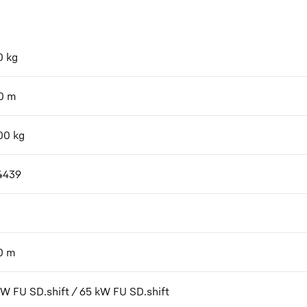
0
kg
0
m
00
kg
4439
0
m
kW FU SD.shift / 65 kW FU SD.shift