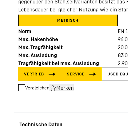
gegenüber den Stahlseilvarianten besitzt das F
Lebensdauer bei gleicher Nutzung wie ein Stah
METRISCH
Norm
EN 
Max. Hakenhöhe
96,
Mehr über die Firmengruppe
Max. Tragfähigkeit
20.
Max. Ausladung
83,
Tragfähigkeit bei max. Ausladung
2.9
Merken
Vergleichen