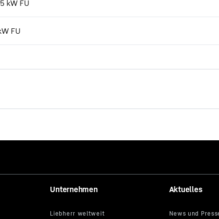
7,5 kW FU
 kW FU
Die neuen EC-B. Starke Typen
Unternehmen
Aktuelles