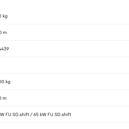
0
kg
0
m
4439
00
kg
0
m
kW FU SD.shift / 65 kW FU SD.shift