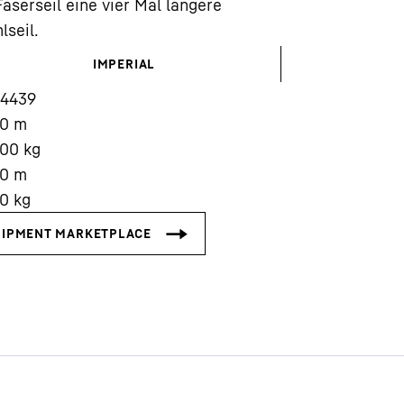
aserseil eine vier Mal längere
lseil.
IMPERIAL
14439
00
m
Karriere bei Liebherr
000
kg
00
m
00
kg