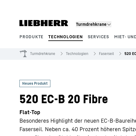
Zum Inhalt springen
Turmdrehkrane
PRODUKTE
TECHNOLOGIEN
SERVICES
MIET- UN
Produktsegmente
Turmdrehkrane
Technologien
Faserseil
520 EC
520 EC-B 20 Fibre
Flat-Top
Besonderes Highlight der neuen EC-B-Baureih
Faserseil. Neben ca. 40 Prozent höheren Spitz