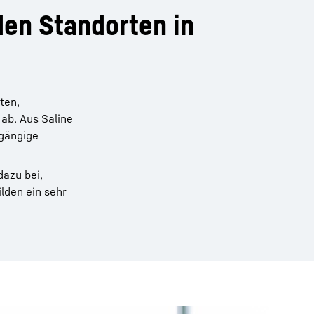
en Standorten in
ten,
ab. Aus Saline
hgängige
dazu bei,
lden ein sehr