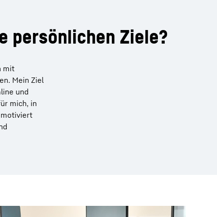
re persönlichen Ziele?
 mit
n. Mein Ziel
line und
ür mich, in
motiviert
und