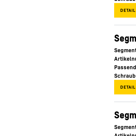
Segm
Segment
Artikel
Passend
Schraub
Segm
Segment
Artikel