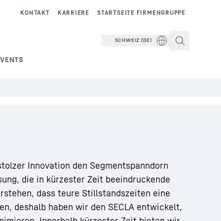
KONTAKT
KARRIERE
STARTSEITE FIRMENGRUPPE
SCHWEIZ (DE)
EVENTS
 stolzer Innovation den Segmentspanndorn
ung, die in kürzester Zeit beeindruckende
erstehen, dass teure Stillstandszeiten eine
en, deshalb haben wir den SECLA entwickelt,
imieren. Innerhalb kürzester Zeit bieten wir