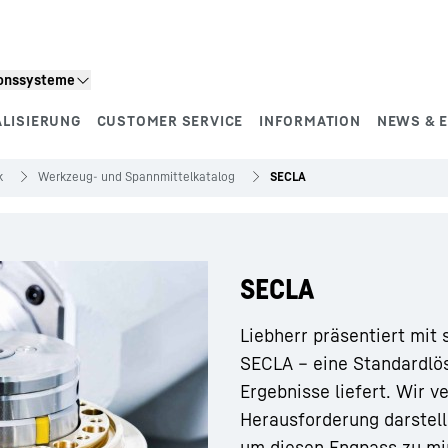
ionssysteme
ALISIERUNG
CUSTOMER SERVICE
INFORMATION
NEWS & 
k
Werkzeug- und Spannmittelkatalog
SECLA
SECLA
Liebherr präsentiert mit
SECLA – eine Standardlös
Ergebnisse liefert. Wir v
Herausforderung darstell
um diesen Engpass zu min