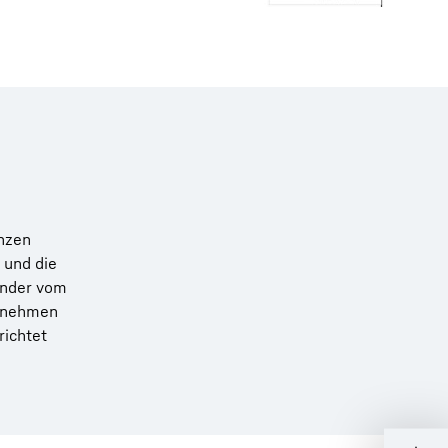
anzen
 und die
ender vom
ernehmen
richtet