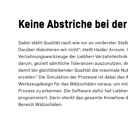
Keine Abstriche bei der
Dabei steht Qualität nach wie vor an vorderster Stelle
Mehr über die Firmengruppe
Darüber diskutieren wir nicht“, stellt Haider Arroum, 
Verzahnungswerkzeuge der Liebherr-Verzahntechnik G
darum, gezielt sämtliche Toleranzen auszunutzen, di
damit bei gleichbleibender Qualität die maximale N
erzielen.“ Die Simulation der Prozesse ist dabei das 
Werkzeugdesign für das Wälzschälen voraus, um mög
Prozess zu erkennen. Die Software dafür hat Liebher
programmiert. Darin steckt das gesamte Know­how 
Bereich Wälzschälen.