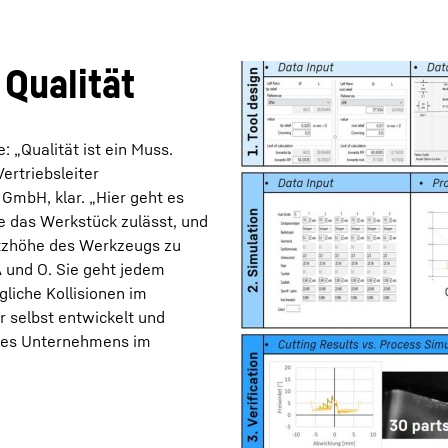
 Qualität
: „Qualität ist ein Muss.
Karriere bei Liebherr
Vertriebsleiter
mbH, klar. „Hier geht es
e das Werkstück zulässt, und
utzhöhe des Werkzeugs zu
A und O. Sie geht jedem
liche Kollisionen im
r selbst entwickelt und
des Unternehmens im