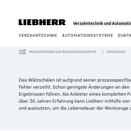
Zum Inhalt springen
Verzahntechnik und Automat
VERZAHNTECHNIK
AUTOMATIONSSYSTEME
DIGIT
Produktsegmente
Verzahntechnik und Automationssysteme
Information
Das Wälzschälen ist aufgrund seiner prozessspezifi
Fehler verzeiht. Schon geringste Änderungen an de
Ergebnissen führen. Als Anbieter eines kompletten 
über 30 Jahren Erfahrung kann Liebherr mithilfe von
und ausnutzen, um die Lebensdauer der Werkzeuge z