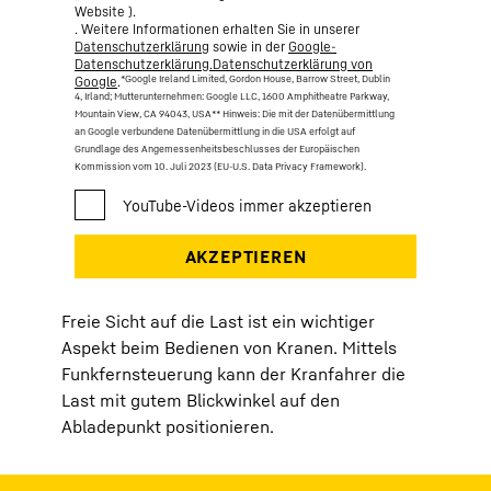
Website ).
. Weitere Informationen erhalten Sie in unserer
Datenschutzerklärung
sowie in der
Google-
Datenschutzerklärung.Datenschutzerklärung von
*Google Ireland Limited, Gordon House, Barrow Street, Dublin
Google
.
4, Irland; Mutterunternehmen: Google LLC, 1600 Amphitheatre Parkway,
Mountain View, CA 94043, USA
** Hinweis: Die mit der Datenübermittlung
an Google verbundene Datenübermittlung in die USA erfolgt auf
Grundlage des Angemessenheitsbeschlusses der Europäischen
Kommission vom 10. Juli 2023 (EU-U.S. Data Privacy Framework).
Freie Sicht auf die Last ist ein wichtiger
Aspekt beim Bedienen von Kranen. Mittels
Funkfernsteuerung kann der Kranfahrer die
Last mit gutem Blickwinkel auf den
Abladepunkt positionieren.