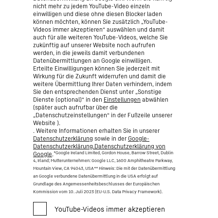
nicht mehr zu jedem YouTube-Video einzeln
einwilligen und diese ohne diesen Blocker laden
können möchten, können Sie zusätzlich „YouTube-
Videos immer akzeptieren“ auswählen und damit
auch für alle weiteren YouTube-Videos, welche Sie
zukünftig auf unserer Website noch aufrufen
werden, in die jeweils damit verbundenen
Datenübermittlungen an Google einwilligen.
Erteilte Einwilligungen können Sie jederzeit mit
Wirkung für die Zukunft widerrufen und damit die
weitere Übermittlung Ihrer Daten verhindern, indem
Sie den entsprechenden Dienst unter „Sonstige
Dienste (optional)“ in den
Einstellungen
abwählen
(später auch aufrufbar über die
„Datenschutzeinstellungen“ in der Fußzeile unserer
Website ).
. Weitere Informationen erhalten Sie in unserer
Datenschutzerklärung
sowie in der
Google-
Datenschutzerklärung.Datenschutzerklärung von
*Google Ireland Limited, Gordon House, Barrow Street, Dublin
Google
.
4, Irland; Mutterunternehmen: Google LLC, 1600 Amphitheatre Parkway,
Mountain View, CA 94043, USA
** Hinweis: Die mit der Datenübermittlung
an Google verbundene Datenübermittlung in die USA erfolgt auf
Grundlage des Angemessenheitsbeschlusses der Europäischen
Kommission vom 10. Juli 2023 (EU-U.S. Data Privacy Framework).