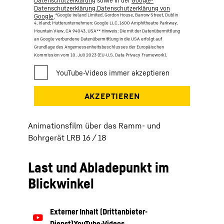
Datenschutzerklärung
sowie in der
Google-
Datenschutzerklärung.Datenschutzerklärung von
*Google Ireland Limited, Gordon House, Barrow Street, Dublin
Google
.
4, Irland; Mutterunternehmen: Google LLC, 1600 Amphitheatre Parkway,
Mountain View, CA 94043, USA
** Hinweis: Die mit der Datenübermittlung
an Google verbundene Datenübermittlung in die USA erfolgt auf
Grundlage des Angemessenheitsbeschlusses der Europäischen
Kommission vom 10. Juli 2023 (EU-U.S. Data Privacy Framework).
Animationsfilm über das Ramm- und
Bohrgerät LRB 16 / 18
Last und Abladepunkt im
Blickwinkel