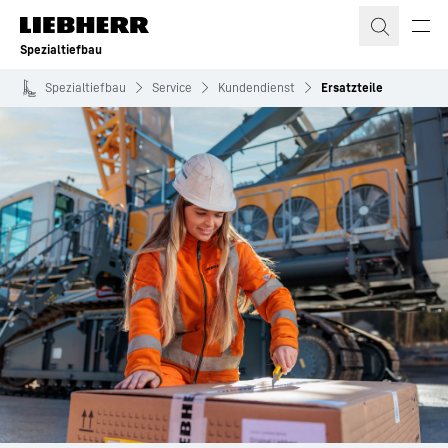
Zum Inhalt springen
Spezialtiefbau
Spezialtiefbau
Service
Kundendienst
Ersatzteile