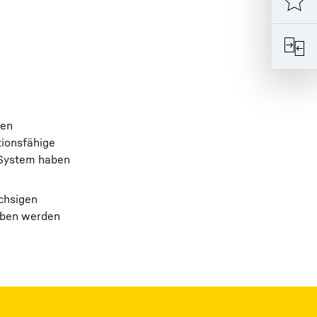
ren
tionsfähige
s System haben
achsigen
ieben werden