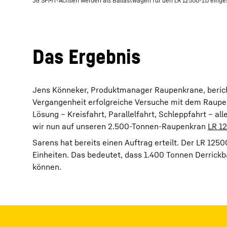
36 SPMT-Achsen werden als Ballastwagen für den LR 12500-1.0 einge
Das Ergebnis
Jens Könneker, Produktmanager Raupenkrane, bericht
Vergangenheit erfolgreiche Versuche mit dem Raup
Lösung – Kreisfahrt, Parallelfahrt, Schleppfahrt – 
wir nun auf unseren 2.500-Tonnen-Raupenkran
LR 1
Sarens hat bereits einen Auftrag erteilt. Der LR 12
Einheiten. Das bedeutet, dass 1.400 Tonnen Derrickb
können.