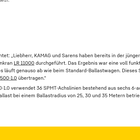
setzt.
et: „Liebherr, KAMAG und Sarens haben bereits in der jünge
enkran
LR 11000
durchgeführt. Das Ergebnis war eine voll funk
alles läuft genauso ab wie beim Standard-Ballastwagen. Diese
2500-1.0
übertragen.“
500-1.0 verwendet 36 SPMT-Achslinien bestehend aus sechs 6-
allast bei einem Ballastradius von 25, 30 und 35 Metern betr