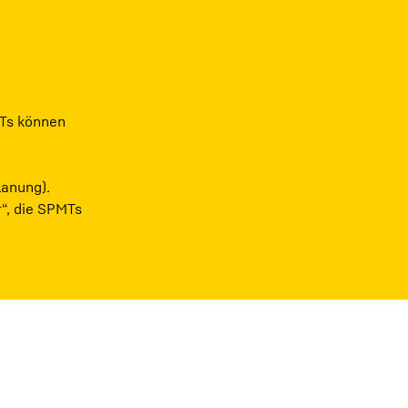
MTs können
lanung).
r“, die SPMTs