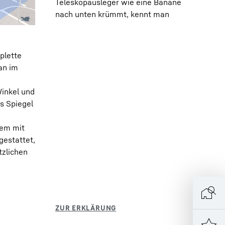
Teleskopausleger wie eine Banane
nach unten krümmt, kennt man
plette
an im
Winkel und
ts Spiegel
dem mit
estattet,
tzlichen