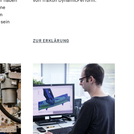
ir haben
von TraXon DynamicPerform.
ine
em
sein