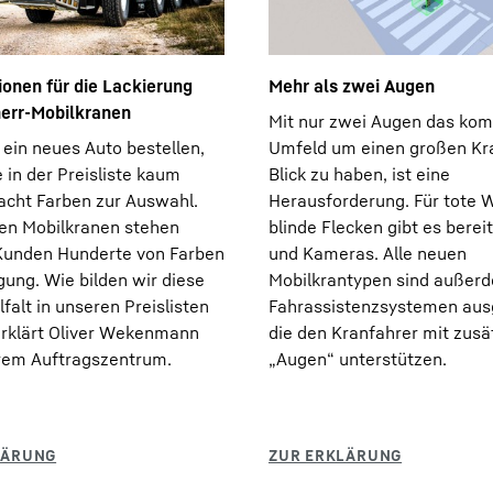
onen für die Lackierung
Mehr als zwei Augen
herr-Mobilkranen
Mit nur zwei Augen das kom
ein neues Auto bestellen,
Umfeld um einen großen Kr
e in der Preisliste kaum
Blick zu haben, ist eine
acht Farben zur Auswahl.
Herausforderung. Für tote 
en Mobilkranen stehen
blinde Flecken gibt es berei
Kunden Hunderte von Farben
und Kameras. Alle neuen
gung. Wie bilden wir diese
Mobilkrantypen sind außer
lfalt in unseren Preislisten
Fahrassistenzsystemen ausg
erklärt Oliver Wekenmann
die den Kranfahrer mit zusä
rem Auftragszentrum.
„Augen“ unterstützen.