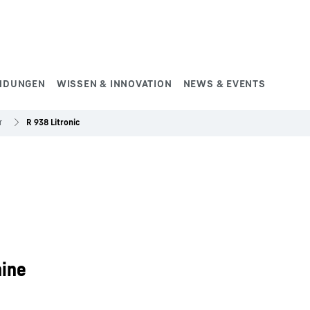
NDUNGEN
WISSEN & INNOVATION
NEWS & EVENTS
r
R 938 Litronic
hine