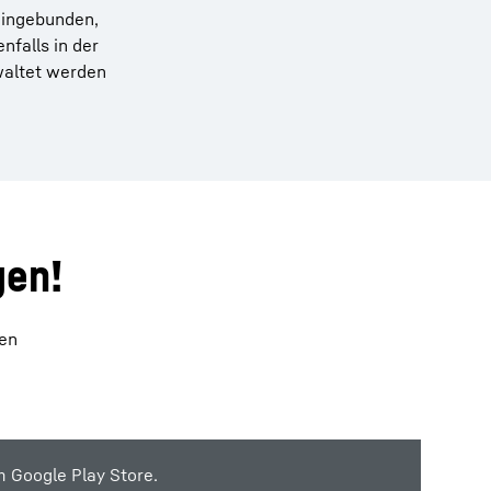
 eingebunden,
falls in der
rwaltet werden
gen!
len
 Google Play Store.