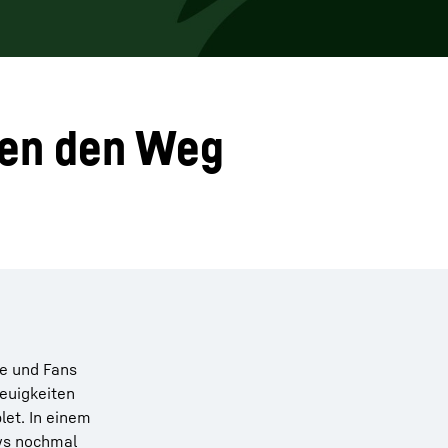
nen den Weg
te und Fans
euigkeiten
let. In einem
ws nochmal