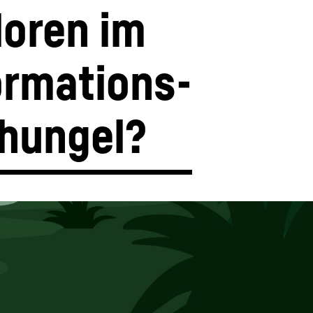
loren im 
ormations­
hungel?