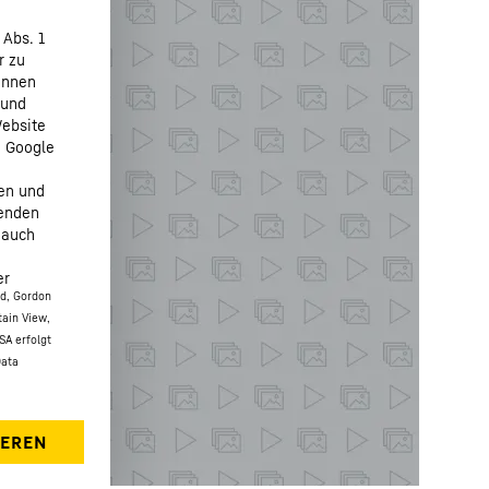
 Abs. 1
r zu
önnen
 und
Website
n Google
fen und
henden
 auch
er
ed, Gordon
tain View,
SA erfolgt
Data