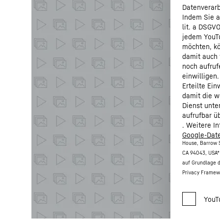
Datenverarb
Indem Sie a
lit. a DSGV
jedem YouTu
möchten, kö
damit auch 
noch aufruf
einwilligen.
Erteilte Ei
damit die w
Dienst unte
aufrufbar ü
. Weitere I
Google-Date
House, Barrow S
CA 94043, USA
*
auf Grundlage 
Privacy Framew