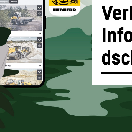
Ver
Inf
Karriere bei Liebherr
dsc