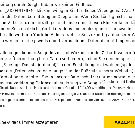
eitung durch Google haben wir keinen Einfluss.
uf „AKZEPTIEREN“ klicken, willigen Sie für dieses Video gemäß Art. 6
O in die Datenübermittlung an Google ein. Wenn Sie künftig nicht meh
be-Video einzeln einwilligen und diese ohne diesen Blocker laden k
nnen Sie zusätzlich „YouTube-Videos immer akzeptieren“ auswählen
für alle weiteren YouTube-Videos, welche Sie zukünftig auf unserer 
en werden, in die jeweils damit verbundenen Datenübermittlungen a
nwilligungen können Sie jederzeit mit Wirkung für die Zukunft widerru
eitere Übermittlung Ihrer Daten verhindern, indem Sie den entsprec
r „Sonstige Dienste (optional)“ in den
Einstellungen
abwählen (später
ber die „Datenschutzeinstellungen“ in der Fußzeile unserer Website ).
nformationen erhalten Sie in unserer
Datenschutzerklärung
sowie in d
*Google Ireland Limit
nschutzerklärung.Datenschutzerklärung von Google
.
treet, Dublin 4, Irland; Mutterunternehmen: Google LLC, 1600 Amphitheatre Parkway, Moun
* Hinweis: Die mit der Datenübermittlung an Google verbundene Datenübermittlung in die U
des Angemessenheitsbeschlusses der Europäischen Kommission vom 10. Juli 2023 (EU-U.S. 
ork).