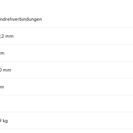
endrehverbindungen
,2
mm
mm
0
mm
m
9
kg