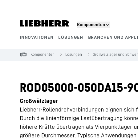
Zum Inhalt springen
Komponenten
INNOVATIONEN
LÖSUNGEN
BRANCHEN UND APPL
Produktsegmente
Komponenten
Lösungen
Großwälzlager und Schwen
ROD05000-050DA15-9
Großwälzlager
Liebherr-Rollendrehverbindungen eignen sich f
Durch die linienförmige Lastübertragung könn
höhere Kräfte übertragen als Vierpunktlager u
größere Durchmesser. Typische Anwendungen 