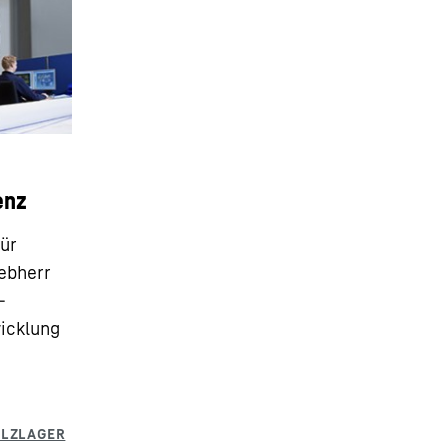
enz
für
ebherr
–
icklung