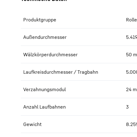
Produktgruppe
Roll
Außendurchmesser
5.419
Wälzkörperdurchmesser
50
Laufkreisdurchmesser / Tragbahn
5.00
Verzahnungsmodul
24
m
Anzahl Laufbahnen
3
Gewicht
8.25