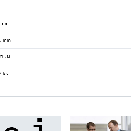
mm
0
mm
91
kN
8
kN