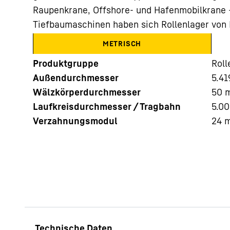
Raupenkrane, Offshore- und Hafenmobilkrane 
Tiefbaumaschinen haben sich Rollenlager von 
METRISCH
Produktgruppe
Rol
Außendurchmesser
5.41
Mehr über die Firmengruppe
Wälzkörperdurchmesser
50
Laufkreisdurchmesser / Tragbahn
5.0
Verzahnungsmodul
24