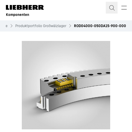
Zum Inhalt springen
Komponenten
riebe
Produktportfolio Großwälzlager
ROD04000-050DA15-900-000