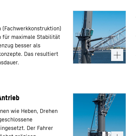
en (Fachwerkkonstruktion)
 für maximale Stabilität
enzug besser als
konzepte. Das resultiert
nsdauer.
Antrieb
onen wie Heben, Drehen
geschlossene
eingesetzt. Der Fahrer