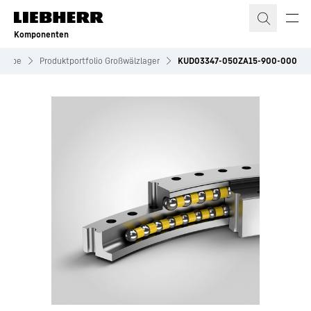
Zum Inhalt springen
Komponenten
triebe
Produktportfolio Großwälzlager
KUD03347-050ZA15-900-000