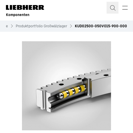
Zum Inhalt springen
Komponenten
riebe
Produktportfolio Großwälzlager
KUD02500-050VO15-900-000