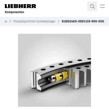
Zum Inhalt springen
Komponenten
riebe
Produktportfolio Großwälzlager
KUD02400-050VJ15-900-000