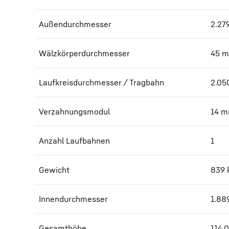
Außendurchmesser
2.27
Wälzkörperdurchmesser
45
m
Laufkreisdurchmesser / Tragbahn
2.05
Verzahnungsmodul
14
m
Anzahl Laufbahnen
1
Gewicht
839
Innendurchmesser
1.88
Gesamthöhe
114,0