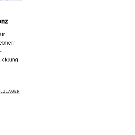
enz
für
ebherr
–
icklung