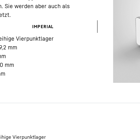
 Sie werden aber auch als
etzt.
IMPERIAL
eihige Vierpunktlager
9,2
mm
Karriere bei Liebherr
mm
50
mm
mm
eihige Vierpunktlager