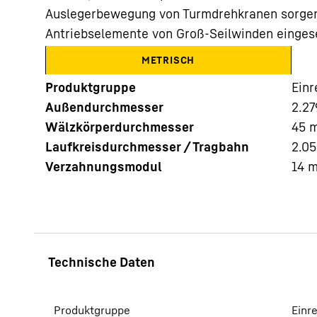
Auslegerbewegung von Turmdrehkranen sorgen.
Antriebselemente von Groß-Seilwinden einges
METRISCH
Produktgruppe
Einr
Außendurchmesser
2.27
Mehr über die Firmengruppe
Wälzkörperdurchmesser
45
Laufkreisdurchmesser / Tragbahn
2.0
Verzahnungsmodul
14
Produktgruppe
Einr