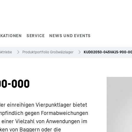
IKATIONEN
SERVICE
NEWS UND EVENTS
ktriebe
Produktportfolio Großwälzlager
KUD02050-045VA15-900-0
0-000
er einreihigen Vierpunktlager bietet
nempfindlich gegen Formabweichungen
n einer Vielzahl von Anwendungen im
nken von Baggern oder die