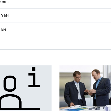
0
mm
20
kN
3
kN