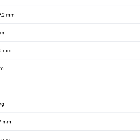
9,2
mm
m
0
mm
m
kg
9
mm
mm