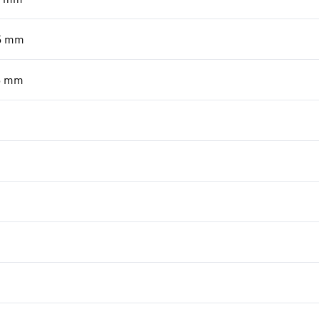
5
mm
5
mm