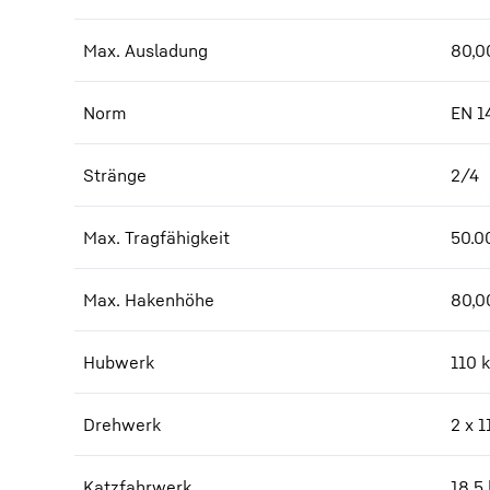
Max. Ausladung
80,0
Norm
EN 1
Stränge
2/4
Max. Tragfähigkeit
50.0
Max. Hakenhöhe
80,0
Hubwerk
110 
Drehwerk
2 x 
Katzfahrwerk
18,5