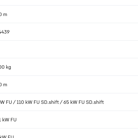
0
m
4439
00
kg
0
m
kW FU / 110 kW FU SD.shift / 65 kW FU SD.shift
11 kW FU
 kW FU