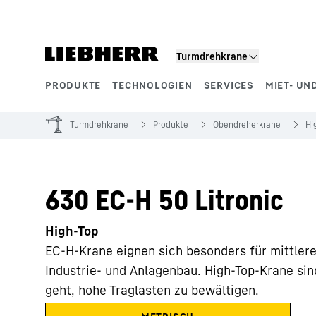
Zum Inhalt springen
Turmdrehkrane
PRODUKTE
TECHNOLOGIEN
SERVICES
MIET- UN
Produktsegmente
Turmdrehkrane
Produkte
Obendreherkrane
Hi
630 EC-H 50 Litronic
High-Top
EC-H-Krane eignen sich besonders für mittler
Industrie- und Anlagenbau. High-Top-Krane si
geht, hohe Traglasten zu bewältigen.