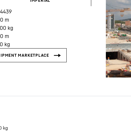
IMPERIAL
14439
00
m
000
kg
00
m
00
kg
Karriere bei Liebherr
0
kg