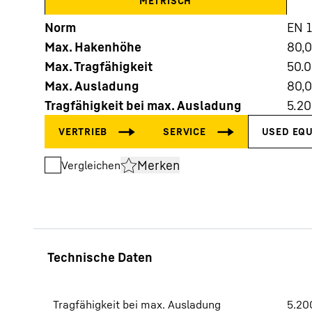
METRISCH
Norm
EN 
Max. Hakenhöhe
80,
Max. Tragfähigkeit
50.
Max. Ausladung
80,
Tragfähigkeit bei max. Ausladung
5.2
Mehr über die Firmengruppe
Merken
Vergleichen
Tragfähigkeit bei max. Ausladung
5.20