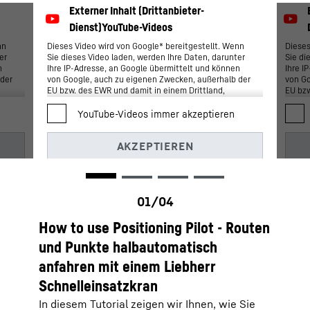
nn
Dieses Video wird von Google* bereitgestellt. Wenn
Dieses
er
Sie dieses Video laden, werden Ihre Daten, darunter
Sie di
n
Ihre IP-Adresse, an Google übermittelt und können
Ihre I
 der
von Google, auch zu eigenen Zwecken, außerhalb der
von Go
EU bzw. des EWR und damit in einem Drittland,
EU bzw
insbesondere in den USA**, gespeichert und
insbes
verarbeitet werden. Auf die weitere
verarb
n
Datenverarbeitung durch Google haben wir keinen
Datenv
Einfluss.
Einflu
für
Indem Sie auf „AKZEPTIEREN“ klicken, willigen Sie für
Indem 
e
dieses Video gemäß Art. 6 Abs. 1 lit. a DSGVO in die
dieses
ig
Datenübermittlung an Google ein. Wenn Sie künftig
Datenü
nicht mehr zu jedem YouTube-Video einzeln
nicht 
einwilligen und diese ohne diesen Blocker laden
einwil
-
können möchten, können Sie zusätzlich „YouTube-
können
Videos immer akzeptieren“ auswählen und damit
Videos
e
auch für alle weiteren YouTube-Videos, welche Sie
auch f
How to use Positioning Pilot - Routen
zukünftig auf unserer Website noch aufrufen
zukünf
und Punkte halbautomatisch
werden, in die jeweils damit verbundenen
werden
Datenübermittlungen an Google einwilligen.
Datenü
anfahren mit einem Liebherr
Erteilte Einwilligungen können Sie jederzeit mit
Erteil
Wirkung für die Zukunft widerrufen und damit die
Wirkun
Schnelleinsatzkran
em
weitere Übermittlung Ihrer Daten verhindern, indem
weiter
Sie den entsprechenden Dienst unter „Sonstige
Sie de
In diesem Tutorial zeigen wir Ihnen, wie Sie