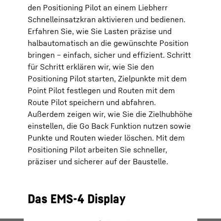
n
Dienste (optional)“ in den
Einstellungen
abwählen
Dienst
den Positioning Pilot an einem Liebherr
(später auch aufrufbar über die
(späte
er
„Datenschutzeinstellungen“ in der Fußzeile unserer
„Daten
Schnelleinsatzkran aktivieren und bedienen.
Website ).
Websit
Erfahren Sie, wie Sie Lasten präzise und
. Weitere Informationen erhalten Sie in unserer
. Weit
Datenschutzerklärung
sowie in der
Google-
Daten
halbautomatisch an die gewünschte Position
Datenschutzerklärung.Datenschutzerklärung von
Daten
bringen – einfach, sicher und effizient. Schritt
lin
*Google Ireland Limited, Gordon House, Barrow Street, Dublin
Google
.
Googl
ay,
4, Irland; Mutterunternehmen: Google LLC, 1600 Amphitheatre Parkway,
4, Irlan
für Schritt erklären wir, wie Sie den
lung
Mountain View, CA 94043, USA
** Hinweis: Die mit der Datenübermittlung
Mountain
Positioning Pilot starten, Zielpunkte mit dem
an Google verbundene Datenübermittlung in die USA erfolgt auf
an Googl
Grundlage des Angemessenheitsbeschlusses der Europäischen
Grundla
Point Pilot festlegen und Routen mit dem
Kommission vom 10. Juli 2023 (EU-U.S. Data Privacy Framework).
Kommissi
Route Pilot speichern und abfahren.
Außerdem zeigen wir, wie Sie die Zielhubhöhe
einstellen, die Go Back Funktion nutzen sowie
Punkte und Routen wieder löschen. Mit dem
Positioning Pilot arbeiten Sie schneller,
präziser und sicherer auf der Baustelle.
Das EMS-4 Display