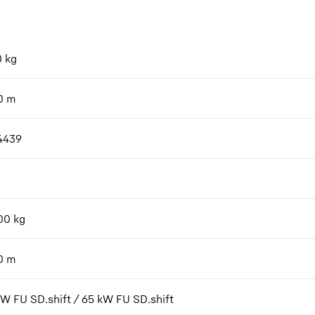
0
kg
0
m
4439
00
kg
0
m
kW FU SD.shift / 65 kW FU SD.shift