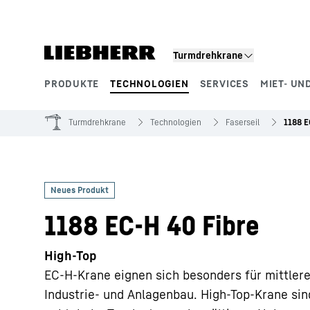
Zum Inhalt springen
Turmdrehkrane
PRODUKTE
TECHNOLOGIEN
SERVICES
MIET- UN
Produktsegmente
Turmdrehkrane
Technologien
Faserseil
1188 E
1188 EC-H 40 Fibre
High-Top
EC-H-Krane eignen sich besonders für mittler
Industrie- und Anlagenbau. High-Top-Krane si