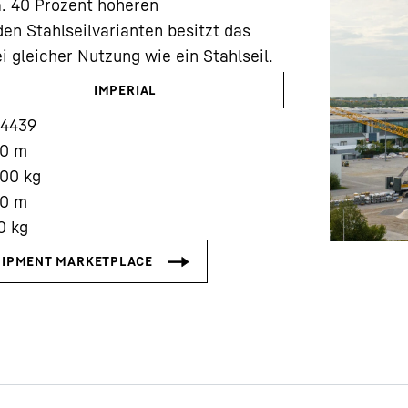
a. 40 Prozent höheren
en Stahlseilvarianten besitzt das
i gleicher Nutzung wie ein Stahlseil.
IMPERIAL
14439
Karriere bei Liebherr
20
m
000
kg
00
m
0
kg