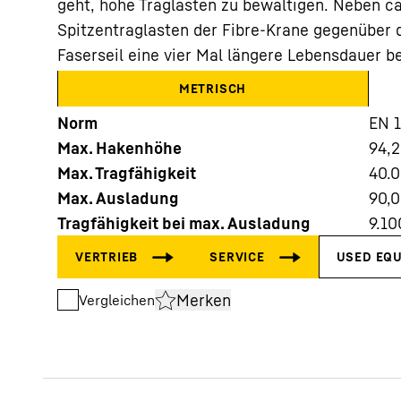
geht, hohe Traglasten zu bewältigen. Neben c
Spitzentraglasten der Fibre-Krane gegenüber d
Faserseil eine vier Mal längere Lebensdauer be
METRISCH
Norm
EN 
Mehr über die Firmengruppe
Max. Hakenhöhe
94,
Max. Tragfähigkeit
40.
Max. Ausladung
90,
Tragfähigkeit bei max. Ausladung
9.10
Merken
Vergleichen