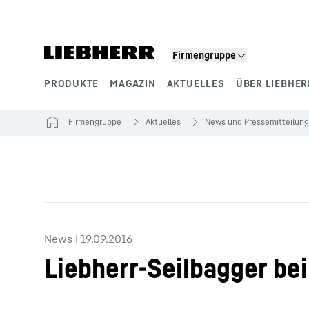
Zum Inhalt springen
Firmengruppe
PRODUKTE
MAGAZIN
AKTUELLES
ÜBER LIEBHER
Produktsegmente
Firmengruppe
Aktuelles
News und Pressemitteilun
News
|
19.09.2016
Liebherr-Seilbagger be