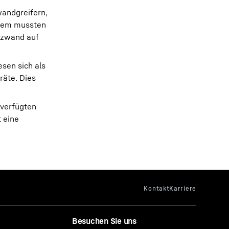
andgreifern,
udem mussten
itzwand auf
sen sich als
räte. Dies
 verfügten
 eine
Besuchen Sie uns