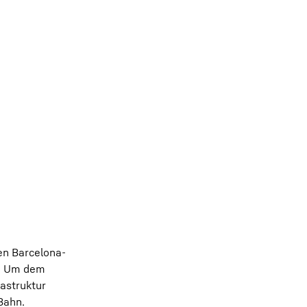
en Barcelona-
as. Um dem
astruktur
Bahn.