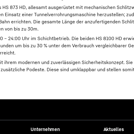
 HS 873 HD, allesamt ausgerüstet mit mechanischen Schlitzw
ren Einsatz einer Tunnelverrohrungsmaschine herzustellen; z
S-Bahn errichten. Die gesamte Länge der anzufertigenden Schl
en von bis zu 30m.
00 – 24:00 Uhr im Schichtbetrieb. Die beiden HS 8100 HD erwie
t Kunden um bis zu 30 % unter dem Verbrauch vergleichbarer Ge
rreicht.
t ihrem modernen und zuverlässigen Sicherheitskonzept. Sie
zusätzliche Podeste. Diese sind umklappbar und stellen somit
Unternehmen
Aktuelles