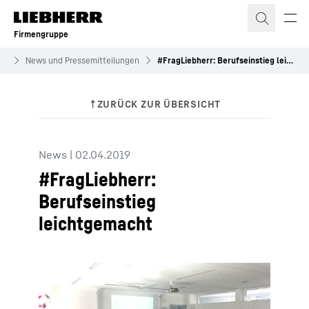
Zum Inhalt springen
Firmengruppe
es
News und Pressemitteilungen
#FragLiebherr: Berufseinstieg leichtgemacht
News
|
02.04.2019
#FragLiebherr:
Berufseinstieg
leichtgemacht