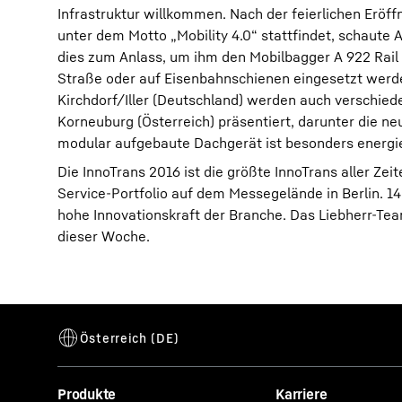
Infrastruktur willkommen. Nach der feierlichen Eröff
unter dem Motto „Mobility 4.0“ stattfindet, schaute 
dies zum Anlass, um ihm den Mobilbagger A 922 Rail
Straße oder auf Eisenbahnschienen eingesetzt wer
Kirchdorf/Iller (Deutschland) werden auch verschie
Korneuburg (Österreich) präsentiert, darunter die n
modular aufgebaute Dachgerät ist besonders energi
Die InnoTrans 2016 ist die größte InnoTrans aller Zei
Service-Portfolio auf dem Messegelände in Berlin. 1
hohe Innovationskraft der Branche. Das Liebherr-Team
dieser Woche.
Produkte
Karriere