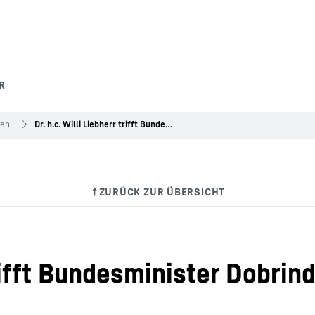
R
gen
Dr. h.c. Willi Liebherr trifft Bundesminister Dobrindt auf der InnoTrans 2016
trifft Bundesminister Dobrin